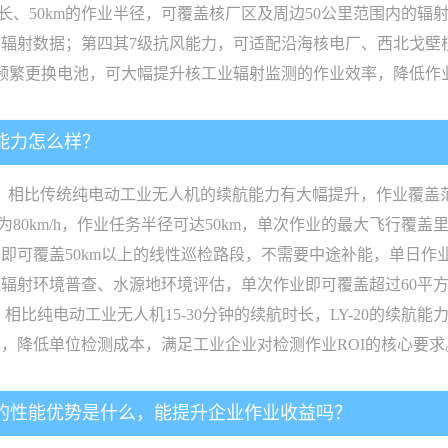
时长、50km的作业半径，可覆盖核厂区及周边50公里范围内的辐
辐射数据；第四其7级抗风能力，可适配沿海核电厂、西北戈壁
频繁更换电池，可大幅提升核工业辐射监测的作业效率，降低作
盖能力怎么样？
架构，相比传统纯电动工业无人机的续航能力有大幅提升，作业覆
为80km/h，作业任务半径可达50km，单次作业的最大飞行覆盖
可覆盖50km以上的线性巡检路段，不需要中途补能，单日作业
辐射环境普查、水源地环境评估，单次作业即可覆盖超过60平
比纯电动工业无人机15-30分钟的续航时长，LY-20的续航能力
，降低单位检测成本，满足工业企业对检测作业ROI的核心要求
机的性能优势是什么，能提升企业作业收益吗？