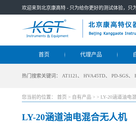
欢迎来到北京康高特 - 只为给你更好的测试体验，
首页
代理产品
热门搜索关键词：
AT1121
、
HVA45TD
、
PD-SGS
、
您当前的位置：
首页
>
自有产品
>
>
LY-20涵道油
LY-20涵道油电混合无人机