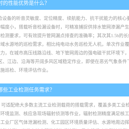
检时的性能优势是什么？
对巡检设备的听音灵敏度、定位精度、续航能力、抗干扰能力的核
动幅度小，搭载听音检漏设备时，可精准捕捉供排水管网渗漏产
测要求，可有效提升管网漏点排查的准确率；其次其1.5h的长
域水源地的巡检需求，相比纯电动水务巡检无人机，单次作业覆
能力，在城市高压线路沿线、地下管网周边的强电磁干扰环境下
区、江边、沿海等开阔多风区域稳定作业，即使在恶劣气象条件
设施巡检、环境评估作业。
足哪些工业检测任务需求？
Kg，可适配绝大多数主流工业检测载荷的搭载需求，覆盖多类工
射环境监测、核应急现场辐射侦测等作业，辐射检测精度满足核
于工业厂区气体泄漏检测、化工园区环境质量评估、水源地周边