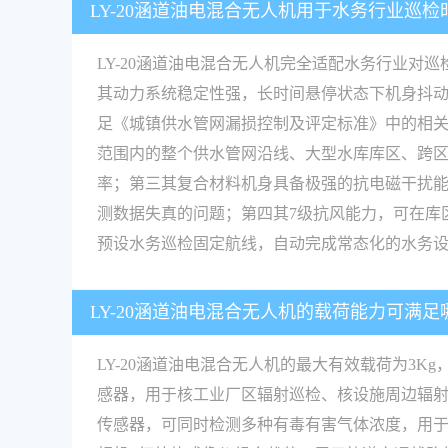
LY-20涵道油电混合无人机用于水务行业巡
LY-20涵道油电混合无人机完全适配水务行业
其动力系统稳定性强，长时间悬停状态下机身抖
足《城镇供水管网漏损控制及评定标准》中的相关检
范围内的整个供水管网沿线、大型水库库区、跨区
率；第三其复合材料机身具备极强的抗电磁干扰
测数据失真的问题；第四其7级抗风能力，可在库
预设水务巡检固定航线，自动完成常态化的水务
LY-20涵道油电混合无人机的载荷能力可满
LY-20涵道油电混合无人机的最大有效载荷为3
感器，用于核工业厂区辐射巡检、核设施周边辐
传感器，可同时检测多种有毒有害气体浓度，用