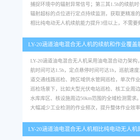
捕捉环境中的辐射异常信号；第三其1.5h的续航
辐射超标的点位进行定点持续监测，获取更精准的
相比纯电动无人机续航能力提升3倍以上，不需要
LY-20涵道油电混合无人机的续航和作业覆
LY-20涵道油电混合无人机采用油电混合动力
航时间可达1.5h，定点悬停时间可达1h，巡航速度
道交通线路巡检、跨区域供水管网巡检，单次作业即
巡检场景下，比如大型光伏电站巡检、核工业周边
水库库区、核设施周边50km范围的全域检测需求。相
大幅减少工业检测的作业频次，提升整体作业效率
LY-20涵道油电混合无人机相比纯电动无人