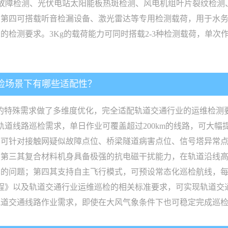
故障检测、光伏电站太阳能板热斑检测、风电机组叶片裂纹检测
；第四可搭载听音检漏设备、激光雷达等专用检测载荷，用于水
的检测要求。3Kg的载荷能力可同时搭载2-3种检测载荷，单次
巡检场景下有哪些适配性？
的特殊需求做了多维度优化，完全适配轨道交通行业的运维检测要求。
上的轨道线路巡检需求，单日作业可覆盖超过200km的线路，可
，可针对接触网疑似故障点位、桥梁隧道病害点位、信号塔异常
；第三其复合材料机身具备极强的抗电磁干扰能力，在轨道沿线
真的问题；第四其支持自主飞行模式，可预设常态化巡检航线，
技术规程》以及轨道交通行业运维巡检的相关标准要求，可实现轨道
轨道交通线路作业需求，即使在大风气象条件下也可稳定完成巡