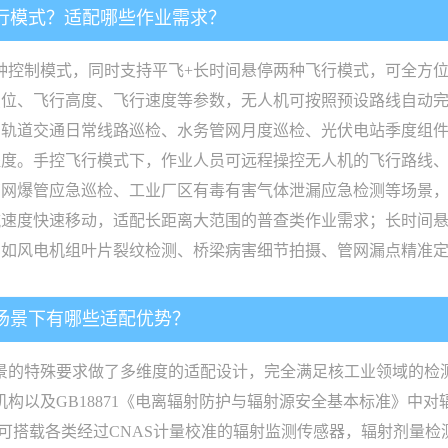
飞行模式？适配哪些作业需求？
行两种控制模式，同时支持平飞+长时间悬停两种飞行模式，可全方
点位、飞行高度、飞行速度等参数，无人机可按照预设路线自动
如轨道交通日常线路巡检、水务管网月度巡检、光伏电站季度组
程度。手控飞行模式下，作业人员可远程操控无人机的飞行路线
管网爆管应急巡检、工业厂区有毒有害气体泄漏应急检测等场景
的巡航速度快速移动，适配长距离大范围的普查类作业需求；长时间
比如风电机组叶片裂纹检测、桥梁病害细节拍摄、管网漏点精准
测场景下有哪些适配优势？
测场景的特殊要求做了多维度的适配设计，完全满足核工业领域的
机构以及GB18871《电离辐射防护与辐射源安全基本标准》中
，可搭载各类经过CNAS计量校准的辐射监测传感器，辐射剂量