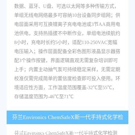
数据、蓝牙、U盘、可选以太网等多种传输方式，
单组无线电网络最多可容纳10台设备同步组网；供
电层面采用可互换锂离子充电电池或3节AA商用电
池供电，支持热插拔不中断作业，单组电池续航约
8小时，充电时长约5小时，适配110-250VAC宽幅
电压输入；操作层面配备全彩色图形液晶显示器搭
配3个操作按键，界面逻辑直观无需复杂培训即可
上手；内置主动抽气泵可持续稳定采样，无需定期
校准仅需完成简单的置信度检查即可投入使用。环
境适应性方面，工作温度范围覆盖-32℃至55℃，
存储温度范围为-46℃至71℃
芬兰Environics ChemSafeX新一代手持式化学检
测仪的核心功能和技术参数有哪些？
芬兰Environics ChemSafeX新一代手持式化学检测