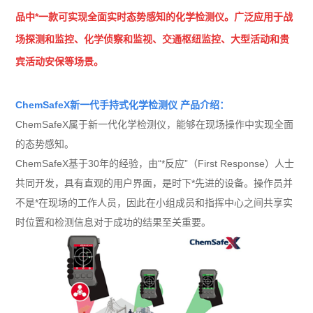
品中*一款可实现全面实时态
势感知的化学检测仪
。广泛应用于
战
场探测和监控
、
化学侦察和监视
、
交通枢纽监控
、
大型活动和贵
宾活动安保
等场景。
ChemSafeX
新一代手持式化学检测仪
产品介绍：
ChemSafeX
属于新一代化学检测仪，能够在现场操作中实
现全面
的态势感知。
ChemSafeX
基于
30
年的经验，由
“
*反应
”
（
First Response
）人士
共同开发，具有直观的用户界面，是时下*先进的设备。操作员并
不是*在现场的工作人员，因此在小组成员和指挥中心之间共享实
时位置和检测信息对于成功的结果至关重要。