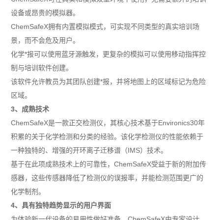
设备或昂贵的模拟器。
ChemSafeX
拥有内置模拟模式，可实现不同类型的真实培训场
景，而不会危及用户。
化学*报可以使用蓝牙源触发，更复杂的模拟可以使用移动指挥控
制与培训软件创建。
该软件允许教员为其团队创建*报，并将地图上的区域标记为危险
区域。
3
、
成熟技术
ChemSafeX
是一款正交检测仪，其核心技术基于
Environics30
年
积累的关于化学检测和分类的经验。该化学检测仪的性能依赖于
一种独特的、增强的开环离子迁移谱（
IMS
）技术。
基于在此项成熟技术上的可靠性，
ChemSafeX
受益于新的附加传
感器，这些传感器降低了检测仪的误报率，并能检测范围更广的
化学制剂。
4
、
具有独特趋势显示的用户界面
为体验新一代设备的易用性做好准备。
ChemSafeX
由专家设计，