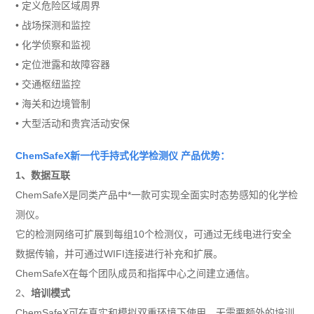
•
定义危险区域周界
•
战场探测和监控
•
化学侦察和监视
•
定位泄露和故障容器
•
交通枢纽监控
•
海关和边境管制
•
大型活动和贵宾活动安保
ChemSafeX
新一代手持式化学检测仪
产品优势
：
1
、
数据互联
ChemSafeX
是同类产品中*一款可实现全面实时态
势感知的化学检
测仪。
它的检测网络可扩展到每组
10
个检测仪，可通过无线电进行安全
数据传输，并可通过
WIFI
连接进行补充和扩展。
ChemSafeX
在每个团队成员和指挥中心之间建立通信。
2
、
培训模式
ChemSafeX
可在真实和模拟双重环境下使用，无需要额外的培训