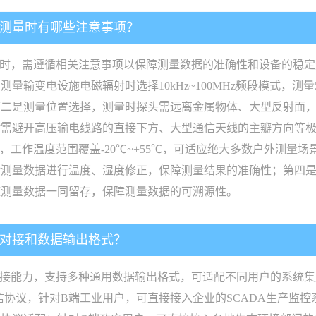
强测量时有哪些注意事项？
量时，需遵循相关注意事项以保障测量数据的准确性和设备的稳
输变电设施电磁辐射时选择10kHz~100MHz频段模式，测量5
二是测量位置选择，测量时探头需远离金属物体、大型反射面，距
时需避开高压输电线路的直接下方、大型通信天线的主瓣方向等
级，工作温度范围覆盖-20℃~+55℃，可适应绝大多数户外测
对测量数据进行温度、湿度修正，保障测量结果的准确性；第四
随测量数据一同留存，保障测量数据的可溯源性。
统对接和数据输出格式？
接能力，支持多种通用数据输出格式，可适配不同用户的系统集成需
和政务通信协议，针对B端工业用户，可直接接入企业的SCADA生