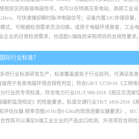
施周边、敏感居民区的极弱电磁信号，也可以在特高压变电站、高频工
10GHz/s，可快速捕捉瞬时脉冲电磁信号；设备内置32G存储
种模式，可根据检测需求灵活切换，适用于电磁环境普查、工业
业企业的日常检测需求，也适配G端政府采购项目的合规性要求
内国际行业标准？
际多项行业标准研发生产，标准覆盖度处于行业前列，可满足各类
接用于各类电磁环境合规性判定；符合GB/T 12720-91《工频电场测
行业的专项标准，符合电力行业DL/T 988-2018《高压交
电厂电磁辐射监测规定》的性能要求，轨道交通行业TB/T 3450-2
量和评估仪器 频率范围10 Hz至6 GHz的现场测量仪器要求》、IEC
合性既可以满足B端工业企业的产品出口检测、外资项目合规检