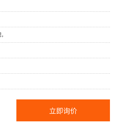
他
，
立即询价