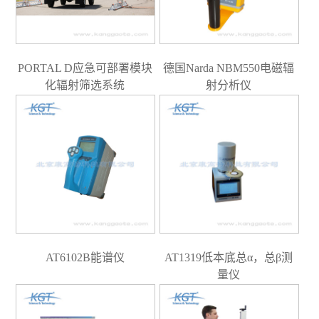
PORTAL D应急可部署模块
德国Narda NBM550电磁辐
化辐射筛选系统
射分析仪
AT6102B能谱仪
AT1319低本底总α，总β测
量仪