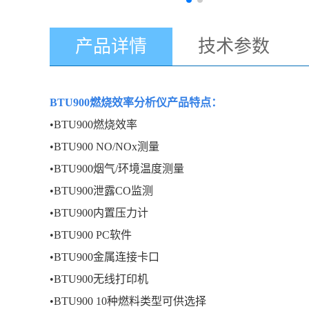
产品详情
技术参数
BTU900燃烧效率分析仪
产品特点：
•
BTU900燃烧效率
•
BTU900 NO/NOx测量
•
BTU900烟气/环境温度测量
•
BTU900泄露CO监测
•
BTU900内置压力计
•
BTU900 PC软件
•
BTU900金属连接卡口
•
BTU900无线打印机
•
BTU900 10种燃料类型可供选择