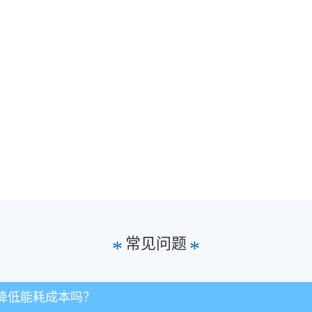
常见问题
*
*
业降低能耗成本吗？