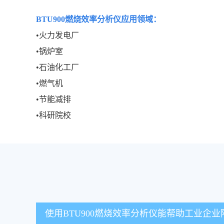
BTU900燃烧效率分析仪
应用领域：
•
火力发电厂
•
锅炉室
•
石油化工厂
•
燃气机
•
节能减排
•
科研院校
使用BTU900燃烧效率分析仪能帮助工业企