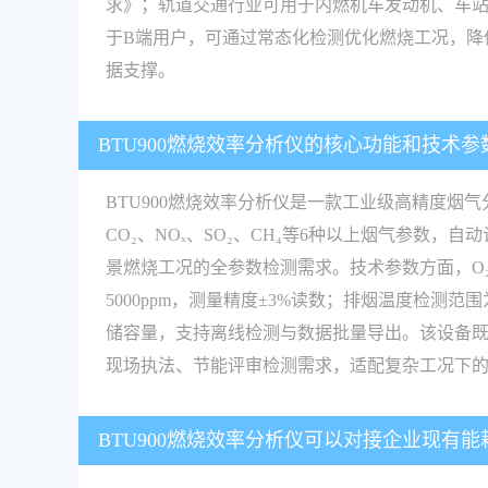
求》；轨道交通行业可用于内燃机车发动机、车
于B端用户，可通过常态化检测优化燃烧工况，降
据支撑。
BTU900燃烧效率分析仪的核心功能和技术
BTU900燃烧效率分析仪是一款工业级高精度烟
CO₂、NOₓ、SO₂、CH₄等6种以上烟气参
景燃烧工况的全参数检测需求。技术参数方面，O₂测量范
5000ppm，测量精度±3%读数；排烟温度检测范围为
储容量，支持离线检测与数据批量导出。该设备既
现场执法、节能评审检测需求，适配复杂工况下
BTU900燃烧效率分析仪可以对接企业现有