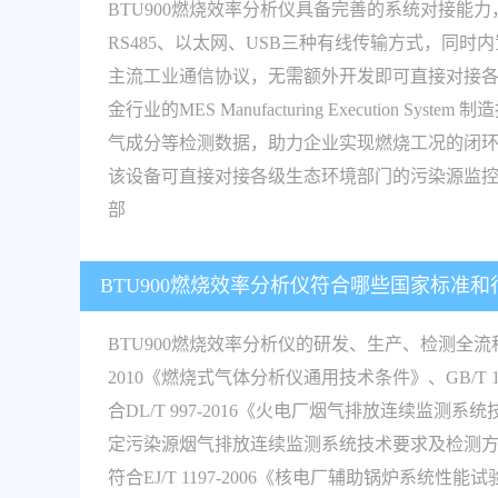
BTU900燃烧效率分析仪具备完善的系统对接
RS485、以太网、USB三种有线传输方式，同时内
主流工业通信协议，无需额外开发即可直接对接各类系统。对于
金行业的MES Manufacturing Execution 
气成分等检测数据，助力企业实现燃烧工况的闭环
该设备可直接对接各级生态环境部门的污染源监
部
BTU900燃烧效率分析仪符合哪些国家标准
BTU900燃烧效率分析仪的研发、生产、检测全流
2010《燃烧式气体分析仪通用技术条件》、GB/T 1
合DL/T 997-2016《火电厂烟气排放连续监测系统
定污染源烟气排放连续监测系统技术要求及检测方法》
符合EJ/T 1197-2006《核电厂辅助锅炉系统性