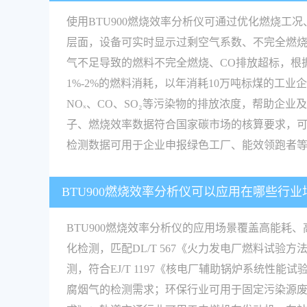
使用BTU900燃烧效率分析仪可通过优化燃烧
层面，设备可实时显示过剩空气系数、不完全燃
气不足导致的燃料不完全燃烧、CO排放超标，根据
1%-2%的燃料消耗，以年消耗10万吨标煤的工业
NOₓ、CO、SO₂等污染物的排放浓度，帮助
子、燃烧效率数据符合国家碳市场的核算要求，
检测数据可用于企业申报绿色工厂、能效领跑者
BTU900燃烧效率分析仪可以应用在哪些行业
BTU900燃烧效率分析仪的应用场景覆盖高能
化检测，匹配DL/T 567《火力发电厂燃料试
测，符合EJ/T 1197《核电厂辅助锅炉系统
腐烟气的检测需求；环保行业可用于固定污染源废气