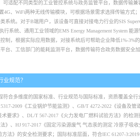
能力，可适配不同类型的工业管控系统与政务监管平台，数据传输
置4G、WiFi两种无线传输模块，可根据场景需求选择传输方式；通信协
B端用户，该设备可直接对接电力行业的SIS Supervisory In
System 制造执行系统、通用工业领域的EMS Energy Managemen
控制，根据实际应用数据，对接系统后可帮助企业降低1%-3%
控平台、工信部门的能耗监测平台，数据传输符合政务数据安全
和行业规范？
程符合多维度的国家标准、行业规范与国际标准，资质覆盖全行业检测
5317-2009《工业锅炉节能监测》、GB/T 4272-2022
技术要求》、DL/T 567-2017《火力发电厂燃料试验方法》的检测
、HJ 917-2017《固定污染源废气 气态汞的测定 冷原子
能试验方法》的安全检测要求；国际标准层面，符合IEC 61207-3: