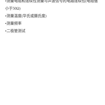
•测量电阻和连续性测量与声波信号的电路连续性(电阻值
小于50Ω)
•测量温度(华氏或摄氏度)
•测量频率
•二极管测试