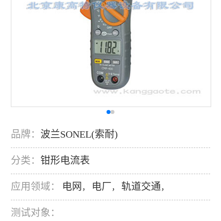
品牌：
波兰SONEL(索耐)
分类：
钳形电流表
应用领域：
电网
电厂
轨道交通
，
，
，
测试对象：