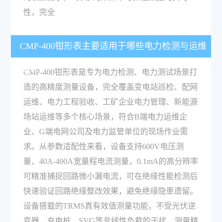
性，完全
CMP-400钳形表主要适用于哪些电力检测与运维
场景？
CMP-400钳形表是专为电力检测、电力测试场景打
造的高精度测量设备，完全覆盖变电站巡检、配网
运维、电力工程验收、工矿企业电力管理、新能源
场站运维等多个核心场景，符合B端电力运维企
业、G端电网公司及电力监管单位的现场作业需
求。从参数适配性来看，设备支持600V电压测
量、40A-400A宽量程电流测量，0.1mA的高分辨率
可精准捕捉回路微小漏电流，可在绝缘性能检测后
快速验证回路绝缘整改效果，避免绝缘隐患遗留。
设备搭载的TRMS真有效值测量功能，不受光伏逆
变器、充电桩、SVG等非线性负载的干扰，测量精