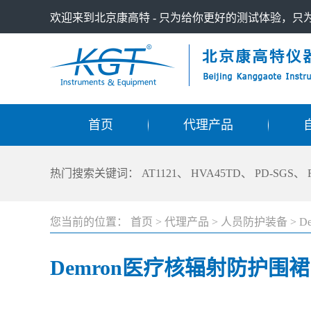
欢迎来到北京康高特 - 只为给你更好的测试体验，
首页
代理产品
热门搜索关键词：
AT1121
、
HVA45TD
、
PD-SGS
、
您当前的位置：
首页
>
代理产品
>
人员防护装备
>
D
Demron医疗核辐射防护围裙