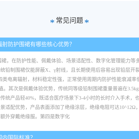
常见问题
*
*
核辐射防护围裙有哪些核心优势？
防护围裙，在防护性能、佩戴体验、场景适配性、数字化管理能力
铅制围裙仅能屏蔽X、γ射线，且长期使用后容易出现铅层开裂、
X四类电离辐射，材料稳定性强，正常使用周期内防护性能衰减率低于1
值。其次是佩戴体验优势，传统同等级铅制围裙重量普遍在3.5kg
kg，比传统产品轻40%，既适合医疗场景下3-4小时的长时介入手
景适配优势，产品表面添加了绝缘涂层，绝缘电阻可达10^12
需额外穿戴绝缘服。第四是数字化
些国内国际标准？