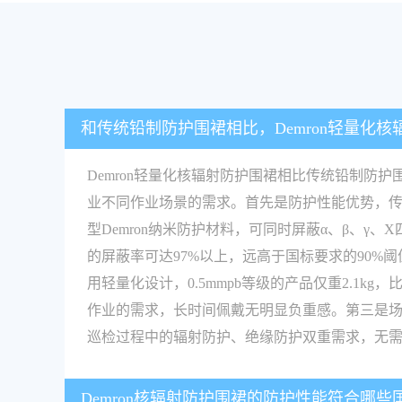
和传统铅制防护围裙相比，Demron轻量化
Demron轻量化核辐射防护围裙相比传统铅制
业不同作业场景的需求。首先是防护性能优势，传统
型Demron纳米防护材料，可同时屏蔽α、β、γ、
的屏蔽率可达97%以上，远高于国标要求的90%阈
用轻量化设计，0.5mmpb等级的产品仅重2.1
作业的需求，长时间佩戴无明显负重感。第三是场
巡检过程中的辐射防护、绝缘防护双重需求，无
Demron核辐射防护围裙的防护性能符合哪