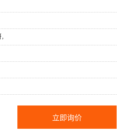
研
，
立即询价