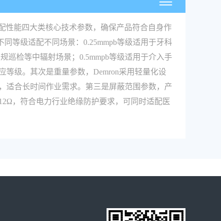
适配性能四大类核心技术参数，确保产品符合自身作
级，不同等级适配不同场景：0.25mmpb等级适用于牙科
规巡检等中辐射场景；0.5mmpb等级适用于介入手
级。其次是重量参数，Demron采用轻量化设
的重量上限，适合长时间作业需求。第三是屏蔽范围参数，产
10^12Ω，符合电力行业绝缘防护要求，可同时适配医