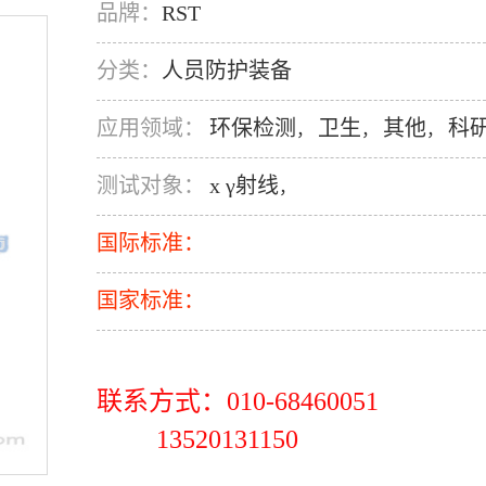
品牌：
RST
分类：
人员防护装备
应用领域：
环保检测
卫生
其他
科
，
，
，
测试对象：
x γ射线
，
国际标准：
国家标准：
联系方式：010-68460051
13520131150