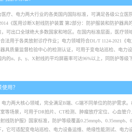
全符合医疗、电力两大行业的各类国内国际标准，可满足各级公立医
-2014《医用诊断X射线防护装置 第2部分：防护服装和防护器具的透照
可出口全球绝大多数国家和地区。在国内标准层面，医疗领域符合GB
各类放射诊疗作业；电力领域符合DL/T 1124-2021《电力作
工器具质量监督检验中心的检测认证，可用于变电站巡检、电力
V范围内的α、β、γ、X射线的平均屏蔽率可达96%以上，同防护
景使用？
医疗、电力两大核心领域，完全满足B端、G端不同单位的防护需求
场景，可用于DR拍片、CT检测、肿瘤放疗定位、心血管介入手术等
X射线防护服》国家标准，防护等级覆盖0.25mmpb、0.35mmpb、0
景下，它可适配变电站巡检、电力设备运维、绝缘性能测试、电力