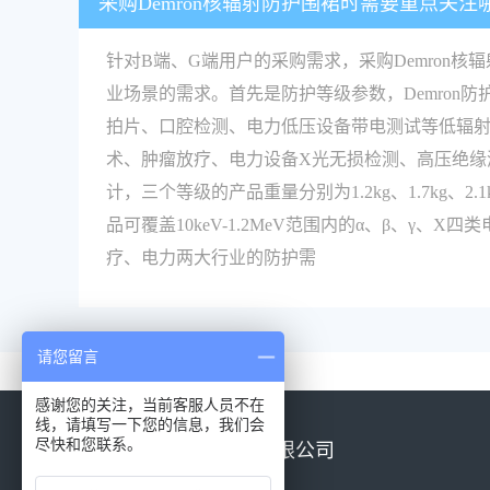
采购Demron核辐射防护围裙时需要重点关
针对B端、G端用户的采购需求，采购Demro
业场景的需求。首先是防护等级参数，Demron防护围裙
拍片、口腔检测、电力低压设备带电测试等低辐射场景
术、肿瘤放疗、电力设备X光无损检测、高压绝缘
计，三个等级的产品重量分别为1.2kg、1.7kg、
品可覆盖10keV-1.2MeV范围内的α、β、γ
疗、电力两大行业的防护需
请您留言
感谢您的关注，当前客服人员不在
线，请填写一下您的信息，我们会
尽快和您联系。
北京康高特仪器设备有限公司