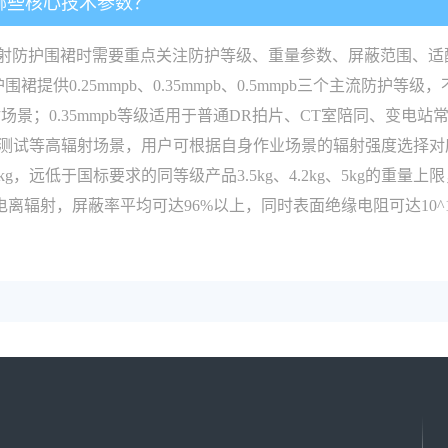
注哪些核心技术参数？
n核辐射防护围裙时需要重点关注防护等级、重量参数、屏蔽范围、
提供0.25mmpb、0.35mmpb、0.5mmpb三个主流防护等
；0.35mmpb等级适用于普通DR拍片、CT室陪同、变电站常
测试等高辐射场景，用户可根据自身作业场景的辐射强度选择对应等
2.1kg，远低于国标要求的同等级产品3.5kg、4.2kg、5kg
、X四类电离辐射，屏蔽率平均可达96%以上，同时表面绝缘电阻可达