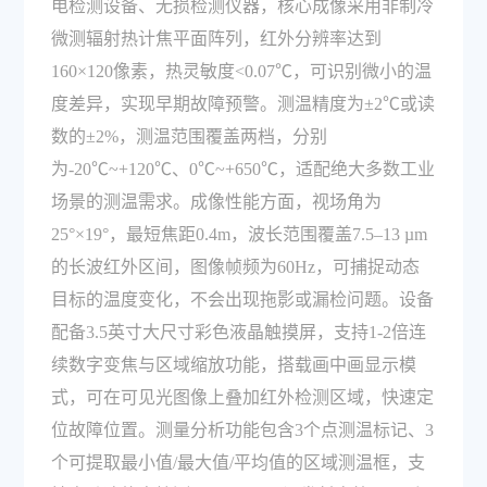
电检测设备、无损检测仪器，核心成像采用非制冷
微测辐射热计焦平面阵列，红外分辨率达到
160×120像素，热灵敏度<0.07℃，可识别微小的温
度差异，实现早期故障预警。测温精度为±2℃或读
数的±2%，测温范围覆盖两档，分别
为-20℃~+120℃、0℃~+650℃，适配绝大多数工业
场景的测温需求。成像性能方面，视场角为
25°×19°，最短焦距0.4m，波长范围覆盖7.5–13 µm
的长波红外区间，图像帧频为60Hz，可捕捉动态
目标的温度变化，不会出现拖影或漏检问题。设备
配备3.5英寸大尺寸彩色液晶触摸屏，支持1-2倍连
续数字变焦与区域缩放功能，搭载画中画显示模
式，可在可见光图像上叠加红外检测区域，快速定
位故障位置。测量分析功能包含3个点测温标记、3
个可提取最小值/最大值/平均值的区域测温框，支