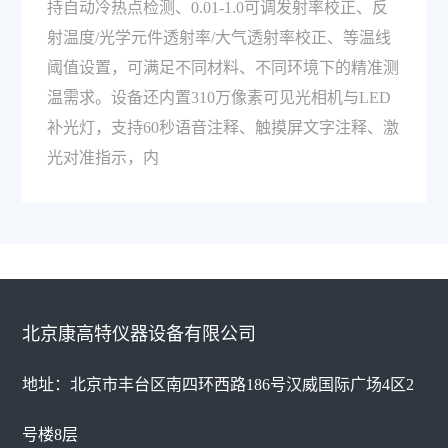
持自动冷热点检测、0.01-1.0可调发射率校正、反
射温度/光学元件透射率/大气透射率校正、等温线
阈值设置，可满足不同材料、不同环境下的精准测
温需求。设备还内置310万像素可见光相机与LED
补光灯，支持60秒语音注释、触摸屏文字注释、激
光对准指示，内
北京康高特仪器设备有限公司
地址：北京市丰台区南四环西路186号汉威国际广场4区2
号楼8层