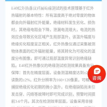
么？检测效果有保障吗？
E40红外热像仪开展绝缘测试的技术原理基于红外
热辐射的基本特性：所有温度高于绝对零度的物体
都会向外辐射红外能量，绝缘材料发生劣化、损伤
时，其绝缘电阻会下降，泄漏电流增大，电流的热
效应会导致劣化区域产生局部温升，该温升幅度与
绝缘劣化程度呈正相关，红外热像仪通过采集被测
物体表面的红外辐射能量，将其转化为可视化的温
度分布图像，即可通过局部温度异常识别绝缘缺
陷。E40红外热像仪的绝缘测试检测效果具备充分
保障：首先在精度层面，设备测温精度达到±2℃或
读数的±2%，红外分辨率为160×120像素，可精准
捕捉绝缘劣化初期的微小温升，在绝缘缺陷尚未引
发击穿、闪络等故障时即可完成识别，预警时间提
前3-6个月。其次在检测效率层面，设备采用非接