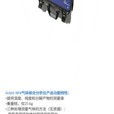
GA11 SF6气体综合分析仪产品功能特性：
•提供湿度、纯度和分解产物的测量值
•重量轻，仅25 kg
•三种处理测量气体的方法（无泄漏）：