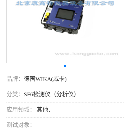
品牌：
德国WIKA(威卡)
分类：
SF6检测仪（分析仪）
应用领域：
其他
，
测试对象：