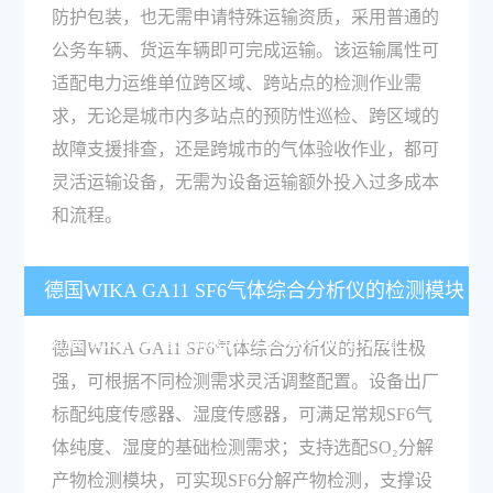
防护包装，也无需申请特殊运输资质，采用普通的
公务车辆、货运车辆即可完成运输。该运输属性可
适配电力运维单位跨区域、跨站点的检测作业需
求，无论是城市内多站点的预防性巡检、跨区域的
故障支援排查，还是跨城市的气体验收作业，都可
灵活运输设备，无需为设备运输额外投入过多成本
和流程。
德国WIKA GA11 SF6气体综合分析仪的检测模块
拓展性如何，能否根据检测需求调整配置？
德国WIKA GA11 SF6气体综合分析仪的拓展性极
强，可根据不同检测需求灵活调整配置。设备出厂
标配纯度传感器、湿度传感器，可满足常规SF6气
体纯度、湿度的基础检测需求；支持选配SO₂分解
产物检测模块，可实现SF6分解产物检测，支撑设