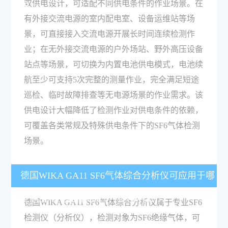
双供电设计，可适配不同供电条件的作业场景。在
用？
有外接交流电源的室内配电室、设备运维站等场
景，可直接接入交流电源开展长时间连续检测作
业；在无外接交流电源的户外场站、野外高压设备
站点等场景，可切换为内置电池供电模式，电池续
航至少可支持5次完整的测量作业，完全满足短途
巡检、临时故障排查等无电源场景的作业需求。该
供电设计大幅降低了检测作业对供电条件的依赖，
可覆盖各类常规及特殊供电条件下的SF6气体检测
场景。
德国WIKA GA11 SF6气体综合分析仪可应用于哪
些高压电气设备的SF6气体检测工作？
德国WIKA GA11 SF6气体综合分析仪属于专业SF6
检测仪（分析仪），检测对象为SF6绝缘气体，可