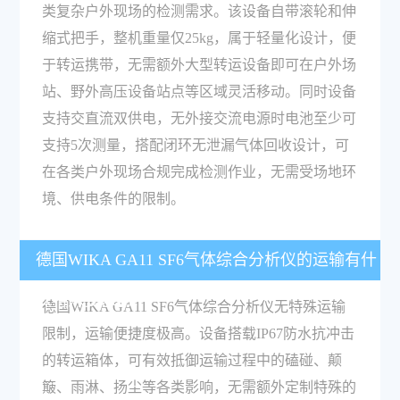
类复杂户外现场的检测需求。该设备自带滚轮和伸
缩式把手，整机重量仅25kg，属于轻量化设计，便
于转运携带，无需额外大型转运设备即可在户外场
站、野外高压设备站点等区域灵活移动。同时设备
支持交直流双供电，无外接交流电源时电池至少可
支持5次测量，搭配闭环无泄漏气体回收设计，可
在各类户外现场合规完成检测作业，无需受场地环
境、供电条件的限制。
德国WIKA GA11 SF6气体综合分析仪的运输有什
么特殊要求吗？
德国WIKA GA11 SF6气体综合分析仪无特殊运输
限制，运输便捷度极高。设备搭载IP67防水抗冲击
的转运箱体，可有效抵御运输过程中的磕碰、颠
簸、雨淋、扬尘等各类影响，无需额外定制特殊的