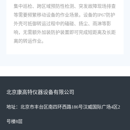
集中巡检、跨区域预防性检测、突发故障现场排查
等需要频繁移动设备的作业场景。设备的IP67防护
外壳可抵御转运过程中的磕碰、扬尘、雨淋等影
响，无需额外加装防护装置即可完成短距离及长距
离的转运作业。
北京康高特仪器设备有限公司
地址：北京市丰台区南四环西路186号汉威国际广场4区2
号楼8层