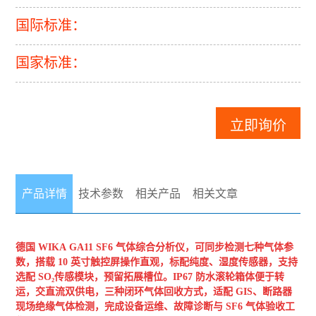
国际标准：
国家标准：
立即询价
产品详情
技术参数
相关产品
相关文章
德国 WIKA
GA11 SF6 气体综合分析仪
，可同步检测七种气体参
数，搭载 10 英寸触控屏操作直观，标配纯度、湿度传感器，支持
选配 SO₂传感模块，预留拓展槽位。IP67 防水滚轮箱体便于转
运，交直流双供电，三种闭环气体回收方式，适配 GIS、断路器
现场绝缘气体检测，完成设备运维、故障诊断与 SF6 气体验收工