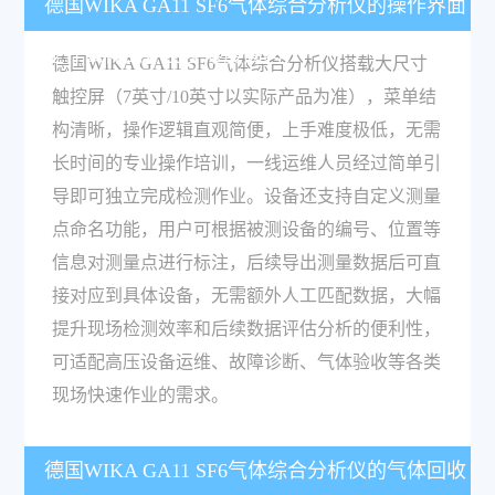
德国WIKA GA11 SF6气体综合分析仪的操作界面
是什么样的，上手难度高吗？
德国WIKA GA11 SF6气体综合分析仪搭载大尺寸
触控屏（7英寸/10英寸以实际产品为准），菜单结
构清晰，操作逻辑直观简便，上手难度极低，无需
长时间的专业操作培训，一线运维人员经过简单引
导即可独立完成检测作业。设备还支持自定义测量
点命名功能，用户可根据被测设备的编号、位置等
信息对测量点进行标注，后续导出测量数据后可直
接对应到具体设备，无需额外人工匹配数据，大幅
提升现场检测效率和后续数据评估分析的便利性，
可适配高压设备运维、故障诊断、气体验收等各类
现场快速作业的需求。
德国WIKA GA11 SF6气体综合分析仪的气体回收