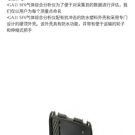
•GA11 SF6气体综合分析仪为了便于对采集到的数据进行评估，我
们仅以用户为每个测量点命名
•GA11 SF6气体综合分析仪配有抗冲击的防水塑料外壳和采用专门
设计的硬顶外壳。该外壳具有防水功能，并带有便于运输的轮子
和伸缩式把手