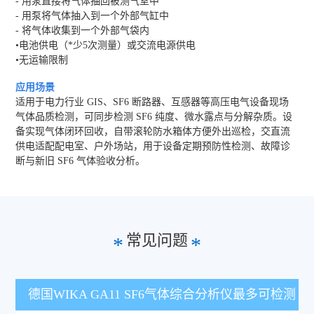
- 用泵直接将气体抽回被测气室中
- 用泵将气体抽入到一个外部气缸中
- 将气体收集到一个外部气袋内
•电池供电（*少5次测量）或交流电源供电
•无运输限制
应用场景
适用于电力行业 GIS、SF6 断路器、互感器等高压电气设备现场
气体品质检测，可同步检测 SF6 纯度、微水露点与分解杂质。设
备实现气体闭环回收，自带滚轮防水箱体方便外出巡检，交直流
供电适配配电室、户外场站，用于设备定期预防性检测、故障诊
断与新旧 SF6 气体验收分析。
常见问题
*
*
德国WIKA GA11 SF6气体综合分析仪最多可检测