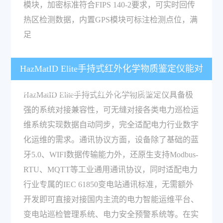
模块，加密标准符合FIPS 140-2要求，可实时回传
热区检测数据，内置GPS模块可标注检测点位，满
足
HazMatID Elite手持式红外化学物质鉴定仪能对
接电力巡检运维系统实现数据同步吗？
HazMatID Elite手持式红外化学物质鉴定仪具备极
强的系统对接兼容性，可无缝对接各类电力巡检运
维系统实现数据自动同步，完全适配电力行业数字
化运维的需求。通讯协议方面，设备除了基础的蓝
牙5.0、WIFI数据传输能力外，还原生支持Modbus-
RTU、MQTT等工业通用通讯协议，同时适配电力
行业专属的IEC 61850变电站通讯标准，无需额外
开发即可直接对接国内主流的电力智能运维平台、
变电站巡检管理系统、电力安全预警系统等。在实