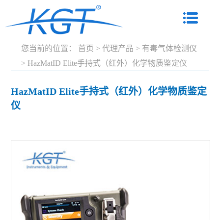
您当前的位置：
首页
>
代理产品
>
有毒气体检测仪
>
HazMatID Elite手持式（红外）化学物质鉴定仪
HazMatID Elite手持式（红外）化学物质鉴定
仪