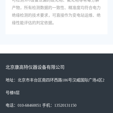
可检测SF6设备泄漏的硫化物、氟化物等有毒分解
产物，所有检测数据的一致性、精准度均符合电力
绝缘检测的技术要求，可直接作为变电站运维、绝
缘性能评估的判定依据。
北京康高特仪器设备有限公司
地址：北京市丰台区南四环西路186号汉威国际广场4区2
号楼8层
电话：010-68460051 手机：13520131150