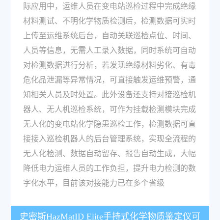
际应用中，运维人员在变电站巡检过程中完成绝缘
材料测试、不明化学物质检测后，检测数据可实时
上传至运维系统后台，自动关联巡检点位、时间、
人员等信息，无需人工录入数据，同时系统可自动
对检测数据进行分析，若发现绝缘材料劣化、有毒
危化品泄漏等异常情况，可直接触发运维预警，通
知相关人员及时处置。此外设备还支持对接巡检机
器人、无人机巡检系统，可作为挂载检测模块完成
无人化的变电站化学隐患巡检工作，检测数据可直
接接入巡检机器人的后台管理系统，实现全流程的
无人化检测、数据自动留存、报告自动生成，大幅
降低电力运维人员的工作负担，提升电力检测的数
字化水平，目前该对接能力已在多个省级
史密斯HazMatID Elite手持式化学物质鉴定仪可