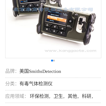
品牌：
美国SmithsDetection
分类：
有毒气体检测仪
应用领域：
环保检测
卫生
其他
科研
，
，
，
，