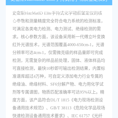
核心技术参数和测量精度能满足电力系统检测要
史密斯HazMatID Elite手持式化学物质鉴定仪的核
心参数和测量精度完全符合电力系统的检测标准，
求吗？
可满足各类电力检测、电力测试、绝缘检测的需
求。核心参数方面，该设备采用新一代傅立叶变换
红外光谱技术，光谱范围覆盖4000-650cm-1，光谱
分辨率可达4cm-1，仅需微克级的样品量即可完成
检测，无需复杂的样品前处理，固体、液体样品均
可直接检测，最快10秒即可输出检测结果，内置标
准谱库超过4万种，可自定义添加电力行业专属的
绝缘油、绝缘材料、SF6分解产物、电力用化学试
剂等专属谱图，物质匹配准确率可达95%以上。精
度方面，该产品符合DL/T 1815《电力现场检测设
备通用技术规范》、GB/T 38113《危险化学品现场
快速检测设备通用技术要求》、IEC 61757《光纤