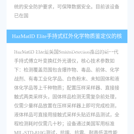
统的安全防护要求，可保障数据安全。目前该设备
已在国
HazMatID Elite手持式红外化学物质鉴定仪的核
心技术参数有哪些？能满足核工业检测要求吗？
HazMatID Elite是美国SmithsDetection推出的新一代
手持式傅立叶变换红外光谱仪，核心技术参数如
下：检测覆盖范围包含爆炸物、毒品、前体、化学
战剂、有毒工业化学品、白色粉末、未知固体和液
体化学品等上千种物质；配置压样采样器、直接接
触式两类采样头，固体样品检测无需复杂前处理，
仅需少量样品放置在压样采样器上即可完成检测，
液体样品可直接用接触式采样头贴近样品测试，全
程检测耗时仅需几十秒；设备通过美国军用标准
MIL-STD-810G测试，抗摔、抗震、耐高低温性能