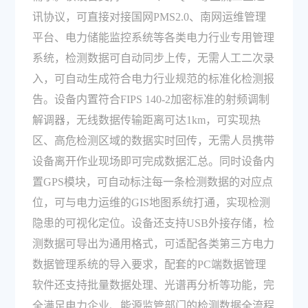
讯协议，可直接对接国网PMS2.0、南网运维管理
平台、电力储能监控系统等各类电力行业专用管理
系统，检测数据可自动同步上传，无需人工二次录
入，可自动生成符合电力行业规范的标准化检测报
告。设备内置符合FIPS 140-2加密标准的射频调制
解调器，无线数据传输距离可达1km，可实现热
区、高危检测区域的数据实时回传，无需人员携带
设备离开作业现场即可完成数据汇总。同时设备内
置GPS模块，可自动标注每一条检测数据的对应点
位，可与电力运维的GIS地图系统打通，实现检测
隐患的可视化定位。设备还支持USB外接存储，检
测数据可导出为通用格式，可适配各类第三方电力
数据管理系统的导入要求，配套的PC端数据管理
软件还支持批量数据处理、光谱再分析等功能，完
全满足电力企业、能源监管部门的检测数据全流程