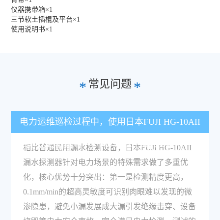
仪器携带箱×1
三节软土插棍及平台×1
使用说明书×1
常见问题
*
*
电力运维巡检过程中，使用日本FUJI HG-10AII
漏水探测器做漏水检测有什么核心优势？
相比普通民用漏水检测设备，日本FUJI HG-10AII
漏水探测器针对电力场景的特殊需求做了多重优
化，核心优势十分突出：第一是检测精度更高，
0.1mm/min的超高灵敏度可识别肉眼难以发现的微
渗隐患，避免小漏发展成大漏引发绝缘击穿、设备