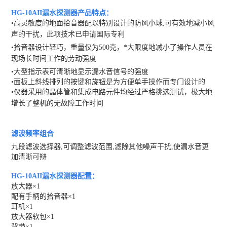
HG-10AII漏水探测器产品特点：
•高灵敏度的地面拾音器配以特别设计的防风小球,可有效地减小风
声的干扰，此项
技术已申请国际专利
•拾音器设计轻巧，重量仅为500克，*大限度地减小了操作人员在
现场长时间工作
的劳动强度
•大型指示表可清晰地显示漏水音信号的强度
•面板上斜线排列的按键和旋钮是为方便单手操作而专门设计的
•仪器采用的晶体管和集成电路元件均经过严格挑选测试，极大地
增长了整机的无故
障工作时间
滤波频率组合
九段滤波选择器,可调整滤波范围,滤除其他噪声干扰,使漏水音更
加清晰可辩
HG-10AII漏水探测器配置：
放大器×1
配有手柄的拾音器×1
耳机×1
放大器软包×1
背带×1