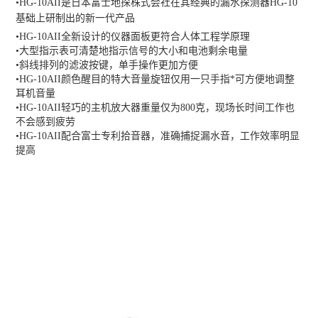
•HG-10AII是日本富士地探株式会社在其经典的漏水探测器HG-10
基础上研制出
的新一代产品
•
HG-10AII
全新设计的仪器面板更符合人体工程学原理
•大型指示表可清楚地指示信号的大小和电池剩余电量
•斜线排列的滤波按键，单手操作更加方便
•
HG-10AII
颜色醒目的特大音量旋钮仅用一只手指*可方便地调整
耳机音量
•
HG-10AII
轻巧的主机放大器重量仅为800克，现场长时间工作也
不会感到疲劳
•
HG-10AII
配合富士专利拾音器，准确捕捉漏水音，工作效率明显
提高