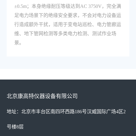
±0.5m；本身绝缘耐压等级达到AC 3750V，完全满
足电力场景下的绝缘安全要求，不会对电力设备运
行造成额外干扰，适用于变电站巡检、电力管廊运
维、地下管网检测等多类电力检测、测试作业场
景。
北京康高特仪器设备有限公司
地址：北京市丰台区南四环西路186号汉威国际广场4区2
号楼8层