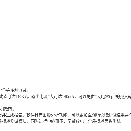
定位等多种测试。
效值可达140KV。输出电流*大可达140mA，可以提供*大电容6μF的强
停机散热。
编辑并生成报告。软件具有图形分析功能，可以更加直观地读取测试结果并
质损耗测试模块，同时进行电缆耐压、局部放电、介质损耗因数测试。