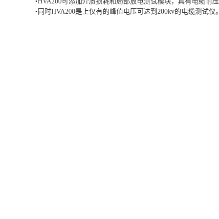
•HVA200可添加介质损耗和局部放电测试模块，具有电缆
•同时HVA200是上仅有的峰值电压可达到200kv的电缆测试仪