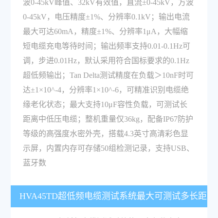
波0-45kV峰值、32kV有效值，直流±0-45kV，方波
0-45kV，电压精度±1%、分辨率0.1kV；输出电流
最大可达60mA，精度±1%、分辨率1μA，大幅缩
短电缆充电等待时间；输出频率支持0.01-0.1Hz可
调，步进0.01Hz，默认采用符合国标要求的0.1Hz
超低频输出；Tan Delta测试精度在负载＞10nF时可
达±1×10^-4，分辨率1×10^-6，可精准识别电缆绝
缘老化状态；最大支持10μF容性负载，可测试长
距离中低压电缆；整机重量仅36kg，配备IP67防护
等级的高强度水密外壳，搭载4.3英寸高清彩色显
示屏，内置内存可存储50组检测记录，支持USB、
蓝牙数
HVA45TD超低频电缆测试系统最大可测试多长距