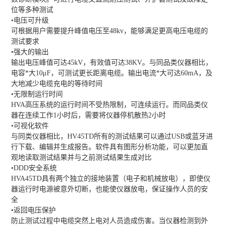
位等多种测试
•电压可升级
可根据用户需要提升峰值电压至48kv，能够满足更高电压电缆的
测试要求
•强大的输出
输出电压峰值可达45kV，有效值可达38KV。与同品类仪器相比，
电容*大10μF，可测试更长距离电缆。输出电流*大可达60mA，及
大地减少电缆充电的等待时间
•无限制运行时间
HVA高压系统的运行时间不受热限制，可连续运行。而同品类仪
器在连续工作1小时后，需要将仪器停机散热2小时
•可视化软件
与同类仪器相比，HV45TD所有的测试结果可以通过USB或蓝牙进
行下载、编辑并生成报告。软件具有图形分析功能，可以更加直
观地读取测试结果并与之前测试结果生成对比
•DDD安全系统
HVA45TD具有两个独立的接地装置（电子和机械放电），即使仪
器运行时电源被意外切断，也能使仪器放电，保证操作人员的安
全
•返回电压保护
防止测试过程中电缆突然上电对人员造成伤害。当仪器检测到外