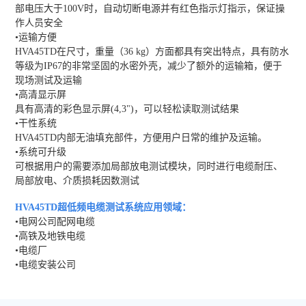
部电压大于100V时，自动切断电源并有红色指示灯指示，保证操
作人员安全
•运输方便
HVA45TD在尺寸，重量（36 kg）方面都具有突出特点，具有防水
等级为IP67的非常坚固的水密外壳，减少了额外的运输箱，便于
现场测试及运输
•高清显示屏
具有高清的彩色显示屏(4,3")，可以轻松读取测试结果
•干性系统
HVA45TD内部无油填充部件，方便用户日常的维护及运输。
•系统可升级
可根据用户的需要添加局部放电测试模块，同时进行电缆耐压、
局部放电、介质损耗因数测试
HVA45TD超低频电缆测试系统
应用领域：
•电网公司配网电缆
•高铁及地铁电缆
•电缆厂
•电缆安装公司