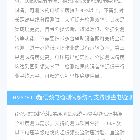
容、60mA输出电流，相比同品类超低频电缆测试
设备，可测试的电缆长度提升30%以上，不需要对
长距离电缆分段测试，大幅提升检测效率；其次是
集成度更高，自带介损诊断、故障定位、外护套测
试等功能，不需要携带多台辅助设备即可完成全项
检测，进一步降低现场作业的设备运输负担；第三
是测试精度更高，电压输出稳定性、介损测试精度
均达到国际领先水平，检测结果的误差率远低于行
业平均水平，可精准识别早期绝缘隐患。
HVA45TD超低频电缆测试系统可支持哪些电缆测
试项目？不同测试场景下的适配要求是什么？
HVA45TD超低频电缆测试系统可覆盖中低压电缆
全维度测试需求，支持的测试项目包括：10kV及
以下电压等级电缆的超低频交流耐压试验、直流耐