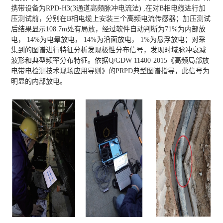
携带设备
为RPD-H3(3通道高频脉冲电流法) ,在对B相电缆进行加
压测试前，分别在B相电缆上安装三个高频电流传感器；加压测试
后结果显示108.7m
处有局放，经过软件自动判断为71%为内部放
电， 14%为电晕放电， 14%为沿面放电， 1%为悬浮放电；对采
集到的图谱进行特征分析发现极
性分布信号，发现时域脉冲衰减
波形和典型频率分布特征。依据Q/GDW 11400-2015《高频局部放
电带电检测技术现场应用导则》的PRPD典
型图谱指导，此信号为
明显的内部放电。