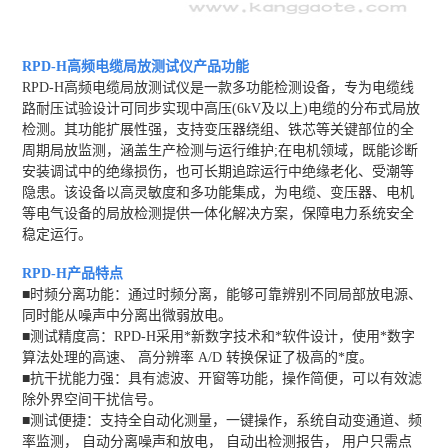
RPD-H
高频电缆局放测试仪
产品功能
RPD-H高频电缆局放测试仪是一款多功能检测设备，专为电缆线
路耐压试验设计可同步实现中高压(6kV及以上)电缆的分布式局放
检测。其功能扩展性强，支持变压器绕组、铁芯等关键部位的全
周期局放监测，涵盖生产检测与运行维护;在电机领域，既能诊断
安装调试中的绝缘损伤，也可长期追踪运行中绝缘老化、受潮等
隐患。该设备以高灵敏度和多功能集成，为电缆、变压器、电机
等电气设备的局放检测提供一体化解决方案，保障电力系统安全
稳定运行。
RPD-H
产品特点
■时频分离功能：通过时频分离，能够可靠辨别不同局部放电源、
同时能从噪声中分离出微弱放电。
■测试精度高：RPD-H采用*新数字技术和*软件设计，使用*数字
算法处理的高速、 高分辨率 A/D 转换保证了极高的*度。
■抗干扰能力强：具有滤波、开窗等功能，操作简便，可以有效滤
除外界空间干扰信号。
■测试便捷：支持全自动化测量，一键操作，系统自动变通道、频
率监测， 自动分离噪声和放电， 自动出检测报告， 用户只需点