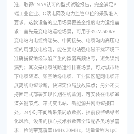
准，取得CNAS认可的型式试验报告，完全满足B
端工业企业、G端电网及电力监管单位的采购准入
要求。这款设备的应用场景覆盖全维度电力运维需
求：首先是变电站巡检场景，可用于35kV-500kV
变电站内电缆终端头、中间接头、电缆沟内高压电
缆的局部放电检测，能在变电站强电磁干扰环境下
准确捕捉绝缘缺陷产生的微弱高频信号，避免误判
漏判；其次是电缆线路运维排查场景，可对城市地
下电缆隧道、架空绝缘电缆、工业园区配网电缆开
展离线电缆诊断，快速定位局放故障点；另外还支
持固定式部署实现长期在线监测，可安装在电缆通
道关键节点、箱式变电站、新能源并网电缆接口
处，24小时不间断采集局放数据，提前预警绝缘老
化风险。设备的核心技术参数完全适配各类场景需
求：检测带宽覆盖1MHz-30MHz，测量量程为1pC-