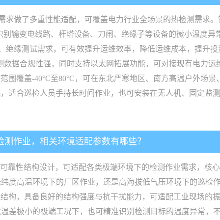
测需求做了多重性能适配，可覆盖电力行业全场景的热检测需求。针
可精准识别输变电线路、杆塔设备、刀闸、绝缘子等设备的微小温度
、绝缘测试需求，可有效提升运维效率，降低运维成本，提升投
，检测数据合规性强，同时支持以太网拓展功能，可对接现有电力
围覆盖-40°C至80°C，可在东北严寒地区、南方高温户外场
耗，适合巡检人员手持长时间作业，也可安装在无人机、固定监
的检测作业，相关环境适配参数有哪些？
术与高可靠性结构设计，可适配各类极端环境下的检测作业需求，核心
、低纬度高温环境下的厂区作业，还是高海拔低气压环境下的巡检
壳结构，具备良好的结构强度与抗干扰能力，可适配工业现场的
使在环境温差极小的极端工况下，也可精准识别检测目标的温度异常