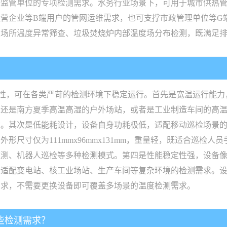
全监管单位的专项检测需求。水务行业场景下，可用于城市供热
营企业等B端用户的管网运维需求，也可支撑市政管理单位等G
置场所温度异常筛查、垃圾焚烧炉内部温度场分布检测，既满足
？
应性，可在各类严苛的检测环境下稳定运行。首先是宽温运行能力，设
，还是南方夏季高温高湿的户外场站，或者是工业制造车间的高
求。其次是低能耗设计，设备自身功耗极低，适配移动巡检场景
形尺寸仅为111mmx96mmx131mm，重量轻，既适合巡检
测、机器人巡检等多种检测模式。第四是性能稳定性强，设备像
配变电站、核工业场站、生产车间等复杂环境的检测需求。设备的温
需求，不需要更换设备即可覆盖多场景的温度检测需求。
些检测需求？