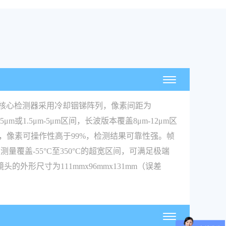
其核心检测器采用冷却铟锑阵列，像素间距为
1.5μm-5μm区间，长波版本覆盖8μm-12μm区
1°C，像素可操作性高于99%，检测结果可靠性强。帧
覆盖-55°C至350°C的超宽区间，可满足极端
外形尺寸为111mmx96mmx131mm（误差