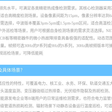
于行业领先水平，可满足各类精密热成像检测需求。其核心检测器采
合高精度检测场景。设备像素间距为15µm，像素分辨率达到64
择，中波版本覆盖3μm-5μm或1.5μm-5μm区间，适合高
户外巡检等场景，用户可根据自身检测场景的需求灵活选择。NETD灵
子、PCB板等精密器件的微小热故障排查具备极强的适配性。动态
。帧频可选30Hz的P系列或9Hz的S系列，30Hz高帧频版本
常规巡检场景，可降低能耗
及具体场景？
境适应性的特性，可覆盖电力、核工业、水务、环保、轨道交通五
温度监测、变压器绕组过热排查、光伏组件隐裂及热斑检测、风电
能源发电企业等B端用户的日常运维检测需求，也符合电力监管
核级管道热损耗检测、辐射场景下动静态设备运行温度巡检，可