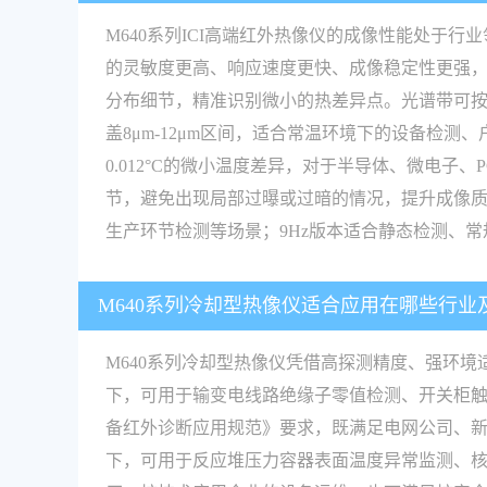
M640系列ICI高端红外热像仪的成像性能处
的灵敏度更高、响应速度更快、成像稳定性更强，适
分布细节，精准识别微小的热差异点。光谱带可按需选
盖8μm-12μm区间，适合常温环境下的设备检测、
0.012°C的微小温度差异，对于半导体、微电
节，避免出现局部过曝或过暗的情况，提升成像质量
生产环节检测等场景；9Hz版本适合静态检测、
M640系列冷却型热像仪适合应用在哪些行业
M640系列冷却型热像仪凭借高探测精度、强环
下，可用于输变电线路绝缘子零值检测、开关柜触头
备红外诊断应用规范》要求，既满足电网公司、新
下，可用于反应堆压力容器表面温度异常监测、