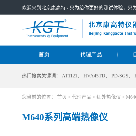
欢迎来到北京康高特 - 只为给你更好的测试体验，
首页
代理产品
热门搜索关键词：
AT1121
、
HVA45TD
、
PD-SGS
、
您当前的位置：
首页
>
代理产品
>
红外热像仪
>
M6
M640系列高端热像仪