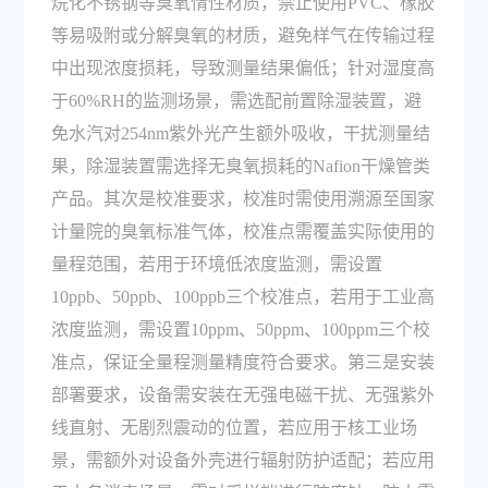
烷化不锈钢等臭氧惰性材质，禁止使用PVC、橡胶
等易吸附或分解臭氧的材质，避免样气在传输过程
中出现浓度损耗，导致测量结果偏低；针对湿度高
于60%RH的监测场景，需选配前置除湿装置，避
免水汽对254nm紫外光产生额外吸收，干扰测量结
果，除湿装置需选择无臭氧损耗的Nafion干燥管类
产品。其次是校准要求，校准时需使用溯源至国家
计量院的臭氧标准气体，校准点需覆盖实际使用的
量程范围，若用于环境低浓度监测，需设置
10ppb、50ppb、100ppb三个校准点，若用于工业高
浓度监测，需设置10ppm、50ppm、100ppm三个校
准点，保证全量程测量精度符合要求。第三是安装
部署要求，设备需安装在无强电磁干扰、无强紫外
线直射、无剧烈震动的位置，若应用于核工业场
景，需额外对设备外壳进行辐射防护适配；若应用