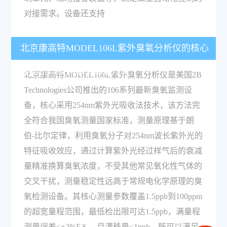
对接需求。设备还支持
北京康高特MODEL106L紫外臭氧分析仪的核心
技术原理和测量参数是什么？
北京康高特MODEL106L紫外臭氧分析仪是美国2B
Technologies公司推出的106系列最新臭氧监测设
备，核心采用254nm紫外光吸收法技术，该方法完
全符合我国臭氧测量国家标准，测量原理基于朗
伯-比尔定律，利用臭氧分子对254nm波长紫外光的
特征吸收效应，通过计算紫外光经过样气后的衰减
量精准换算臭氧浓度，不受其他常见氧化性气体的
交叉干扰，测量稳定性远高于常规电化学原理的臭
氧检测设备。其核心测量参数覆盖1.5ppb到100ppm
的超宽量程范围，最低检出限可达1.5ppb，满量程
测量误差≤±2%F.S.，月漂移量≤1ppb，既可以满足