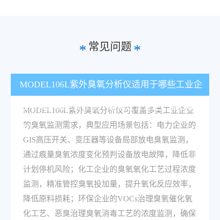
常见问题
*
*
MODEL106L紫外臭氧分析仪适用于哪些工业企
业场景？性能表现能不能满足企业生产管控需
MODEL106L紫外臭氧分析仪可覆盖多类工业企业
的臭氧监测需求，典型应用场景包括：电力企业的
求？
GIS高压开关、变压器等设备局部放电臭氧监测，
通过痕量臭氧浓度变化预判设备放电故障，降低非
计划停机风险；化工企业的臭氧氧化工艺过程浓度
监测，精准管控臭氧投加量，提升氧化反应效率，
降低原料损耗；环保企业的VOCs治理臭氧催化氧
化工艺、恶臭治理臭氧消毒工艺的浓度监测，确保