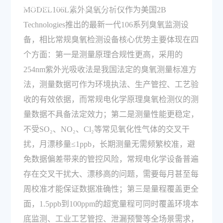
设备有什么核心技术优势？
MODEL106L紫外臭氧分析仪作为美国2B
Technologies推出的最新一代106系列臭氧监测设
备，相比常规臭氧检测设备核心优势主要体现在四
个方面：第一是测量原理合规性更高，采用的
254nm紫外光吸收法是我国法定的臭氧测量标准方
法，测量数据可作为环境执法、生产管控、工艺验
收的有效依据，而常规电化学原理臭氧检测仪的测
量数据不具备法定效力；第二是测量性能更稳定，
不受SO₂、NO₂、Cl₂等常见氧化性气体的交叉干
扰，月漂移量≤1ppb，长期测量无需频繁校准，避
免数据偏差带来的管控风险，常规电化学设备普遍
存在交叉干扰大、漂移高的问题，需要每月甚至每
周校准才能保证数据准确性；第三是量程覆盖更全
面，1.5ppb到100ppm的超宽量程可同时覆盖环境本
底监测、工业工艺管控、泄漏预警等全场景需求，