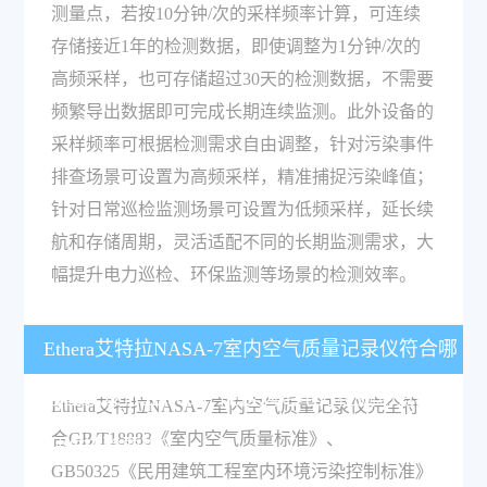
测量点，若按10分钟/次的采样频率计算，可连续
存储接近1年的检测数据，即使调整为1分钟/次的
高频采样，也可存储超过30天的检测数据，不需要
频繁导出数据即可完成长期连续监测。此外设备的
采样频率可根据检测需求自由调整，针对污染事件
排查场景可设置为高频采样，精准捕捉污染峰值；
针对日常巡检监测场景可设置为低频采样，延长续
航和存储周期，灵活适配不同的长期监测需求，大
幅提升电力巡检、环保监测等场景的检测效率。
Ethera艾特拉NASA-7室内空气质量记录仪符合哪
些国家及行业标准，能否满足电力检测场景的合
Ethera艾特拉NASA-7室内空气质量记录仪完全符
合GB/T18883《室内空气质量标准》、
规性核验要求？
GB50325《民用建筑工程室内环境污染控制标准》