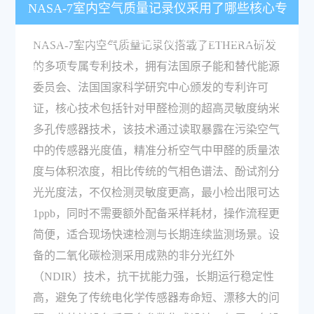
NASA-7室内空气质量记录仪采用了哪些核心专
利技术，相比传统甲醛检测方法有什么性能优
NASA-7室内空气质量记录仪搭载了ETHERA研发
的多项专属专利技术，拥有法国原子能和替代能源
势？
委员会、法国国家科学研究中心颁发的专利许可
证，核心技术包括针对甲醛检测的超高灵敏度纳米
多孔传感器技术，该技术通过读取暴露在污染空气
中的传感器光度值，精准分析空气中甲醛的质量浓
度与体积浓度，相比传统的气相色谱法、酚试剂分
光光度法，不仅检测灵敏度更高，最小检出限可达
1ppb，同时不需要额外配备采样耗材，操作流程更
简便，适合现场快速检测与长期连续监测场景。设
备的二氧化碳检测采用成熟的非分光红外
（NDIR）技术，抗干扰能力强，长期运行稳定性
高，避免了传统电化学传感器寿命短、漂移大的问