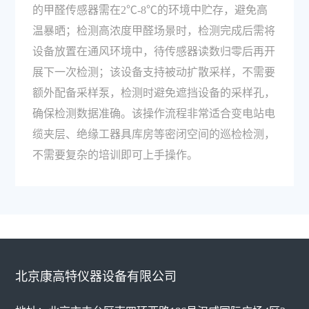
的甲醛传感器需在2℃-8℃的环境中贮存，避免高
温暴晒；检测高浓度甲醛场景时，检测完成后需将
设备放置在通风环境中，待传感器读数归零后再开
展下一次检测；该设备支持被动扩散采样，不需要
额外配备采样泵，检测时避免遮挡设备的采样孔，
确保检测数据准确。该操作流程非常适合变电站电
缆夹层、绝缘工器具库房等密闭空间的巡检检测，
不需要复杂的培训即可上手操作。
北京康高特仪器设备有限公司