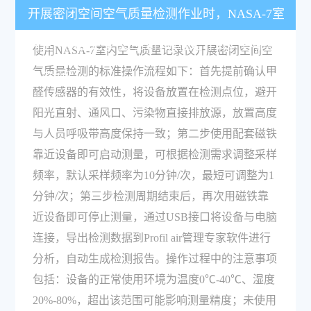
开展密闭空间空气质量检测作业时，NASA-7室
内空气质量记录仪的操作流程是什么，有哪些注
使用NASA-7室内空气质量记录仪开展密闭空间空
气质量检测的标准操作流程如下：首先提前确认甲
意事项？
醛传感器的有效性，将设备放置在检测点位，避开
阳光直射、通风口、污染物直接排放源，放置高度
与人员呼吸带高度保持一致；第二步使用配套磁铁
靠近设备即可启动测量，可根据检测需求调整采样
频率，默认采样频率为10分钟/次，最短可调整为1
分钟/次；第三步检测周期结束后，再次用磁铁靠
近设备即可停止测量，通过USB接口将设备与电脑
连接，导出检测数据到Profil air管理专家软件进行
分析，自动生成检测报告。操作过程中的注意事项
包括：设备的正常使用环境为温度0℃-40℃、湿度
20%-80%，超出该范围可能影响测量精度；未使用