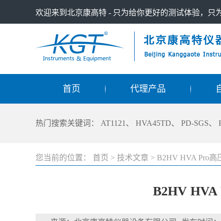
欢迎来到北京康高特 - 只为给你更好的测试体验，
首页
代理产品
热门搜索关键词：
AT1121
、
HVA45TD
、
PD-SGS
、
您当前的位置：
首页
>
技术文章
>
B2HV HVA 
B2HV H