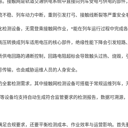
容。接触网是轨道交通供电系统中直接向列车受电弓供电的部件
流不稳、列车动力中断，重则引发打弓、接触线断裂等严重安全
化检测设备，无需登乘接触网作业，*能在列车运行过程中完成
高压转换成列车适用电压的核心部件，绝缘性能下降会引发短路
责供电回路的通断控制，回路电阻超标会导致触头过热、烧毁，
号传输，也会威胁运维人员的人身安全。
的全套检测需求，其中接触网检测设备可搭载于常规运维列车，
试等设备均支持自动生成符合监管要求的检测报告，数据可溯源
满足合规要求，还要平衡检测成本、作业效率与运营影响。首先