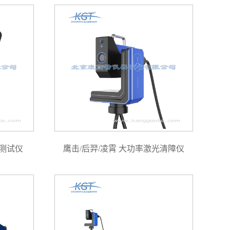
合测试仪
鹰击/后羿/凌霄 大功率激光清障仪