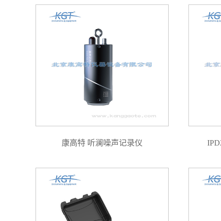
康高特 听澜噪声记录仪
IP