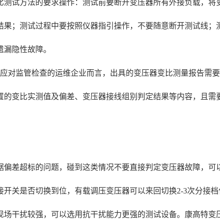
比测试方法的要求操作：测试前要断开变压器所有外接负载，将
结果；测试过程中要按照仪器指引操作，不要随意断开测试线；
遗漏隐性故障。
要应对监管检查的运维企业而言，出具的变压器变比测量报告需
置的变比实测值及偏差、变压器接线组别判定结果等内容，且需
据偏差超标的问题，碰到这类情况不要直接判定变压器故障，可
开关是否切换到位，有载调压变压器可以来回切换2-3次分接档
场干扰较强，可以选用抗干扰能力更强的测试设备。康高特变压器