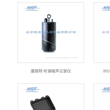
康高特 听澜噪声记录仪
IP