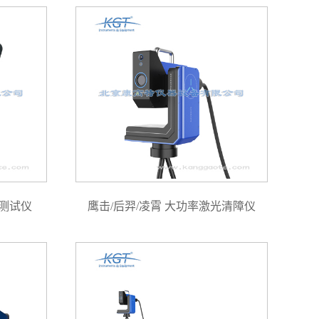
合测试仪
鹰击/后羿/凌霄 大功率激光清障仪