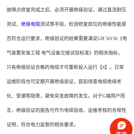
故障点修复完成之后，必须开展绝缘验证，通过直流耐压
测试、
绝缘电阻
测试等手段，检测修复部位的绝缘性能是
否符合运行要求，绝缘验证的结果需要满足GB 50150《电
气装置安装工程 电气设备交接试验标准》的相关指标，
只有绝缘验证合格的电缆才可重新投入运行【4】。日常
运维阶段也可定期开展绝缘验证，提前排查电缆绝缘老
化、受潮等隐患，避免突发故障的发生。对于G端用户而
言，绝缘验证的报告可作为电缆验收、运维考核的合规性
证明，符合电力监管的相关要求。