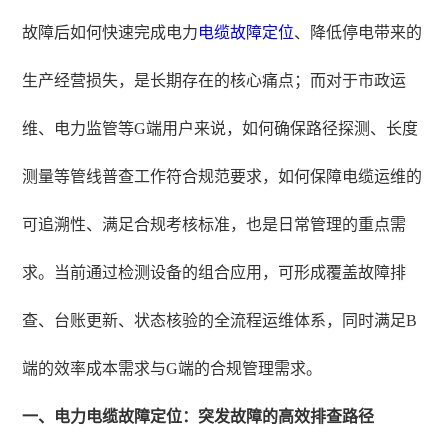
故障后如何快速完成电力
电缆故障定位
、降低停电带来的
生产经营损失，是长期存在的核心痛点；而对于市政运
维、电力监管等G端用户来说，如何确保路径探测、长度
测量等管线普查工作符合规范要求，如何保障电缆运维的
可追溯性、满足合规考核标准，也是日常管理的重点需
求。当前通过检测设备的组合应用，可形成覆盖故障排
查、台账更新、状态核验的全流程运维体系，同时满足B
端的效率成本需求与G端的合规管理需求。
一、电力电缆故障定位：突发故障的高效排查路径