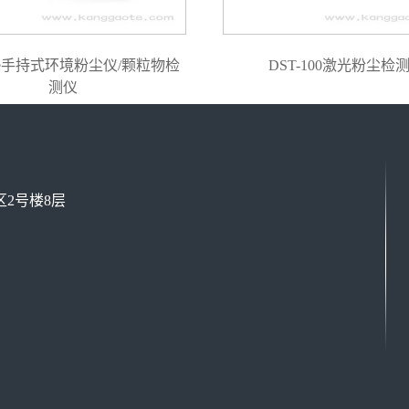
mate手持式环境粉尘仪/颗粒物检
DST-100激光粉尘检
测仪
2号楼8层