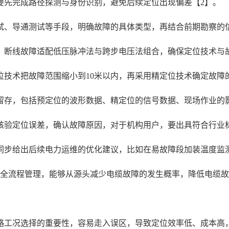
要先完成路径探测与身份识别，避免后续定位出现偏差【2】。
试、导通测试等手段，明确故障的具体类型，再结合前期勘察的
，断线故障适配低压脉冲法与跨步电压法组合，确保定位技术与
位技术把故障范围缩小到10米以内，再采用精定位技术确定故障
留存，包括预定位的波形数据、精定位的信号数据、现场作业的
核验定位误差，确认故障原因，对于机构用户，要出具符合行业
同步给出后续电力运维的优化建议，比如在易故障段加装温度监
的全流程管理，能够从源头减少电缆故障的发生概率，降低电缆
略工况选择的重要性，容易走入误区，导致定位效率低、成本高