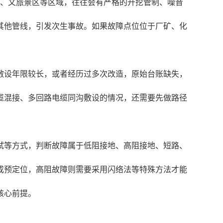
道、文旅景区等区域，往往会有严格的开挖管制、噪音
其他管线，引发次生事故。如果故障点位位于厂矿、化
敷设年限较长，或者经历过多次改造，原始台账缺失，
缆混接、多回路电缆同沟敷设的情况，还需要先做路径
试等方式，判断故障属于低阻接地、高阻接地、短路、
成预定位，高阻故障则需要采用闪络法等特殊方法才能
核心前提。