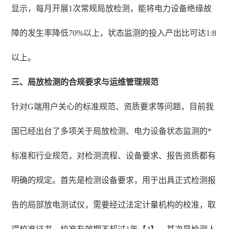
显示，每月开展1次常规局放检测，能将电力设备绝缘故
障的发生率降低70%以上，状态监测的投入产出比可达1:8
以上。
三、局放检测的合规要求与运维管理规范
针对G端用户关心的标准规范、资质要求等问题，目前我
国已经出台了多项关于局放检测、电力设备状态监测的*
标准和行业规范，对检测流程、设备要求、报告资质都有
明确的规定。首先是检测设备要求，用于出具正式检测报
告的局部放电测试仪，需要经过法定计量机构的校准，取