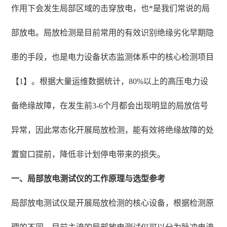
作用下会发生局部区域的击穿放电，也*是我们常说的局
部放电。局放检测是目前常用的有效识别绝缘劣化早期隐
患的手段，也是电力设备状态监测体系中的核心检测项目
【1】。根据大量运维数据统计，80%以上的高压电力设
备绝缘故障，在发生前3-6个月都会出现明显的局放信号
异常，因此常态化开展局放检测，能有效将绝缘故障的处
置窗口提前，降低非计划停电带来的损失。
一、局部放电测试仪的工作原理与选型参考
局部放电测试仪是开展局放检测的核心设备，根据检测原