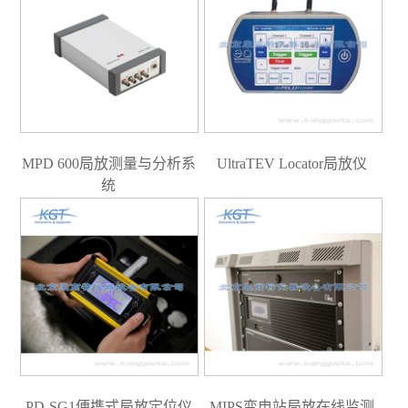
MPD 600局放测量与分析系
UltraTEV Locator局放仪
统
PD-SG1便携式局放定位仪
MIPS变电站局放在线监测