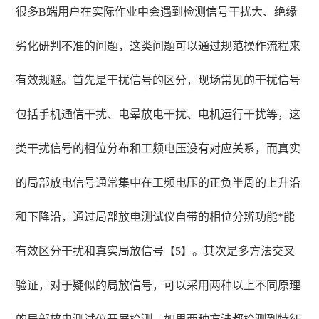
很多B端用户在实际作业中会遇到检测信号干扰大、绝缘
劣化研判不准的问题，这类问题可以通过规范操作流程来
有效规避。首先是干扰信号的区分，现场常见的干扰信号
包括手机通信干扰、电晕放电干扰、电机运行干扰等，这
类干扰信号的相位分布和工频电压没有对应关系，而真实
的局部放电信号通常集中在工频电压的正负半周的上升沿
和下降沿，通过局部放电测试仪自带的相位分辨功能*能
有效区分干扰和真实局放信号【5】。其次是多方法交叉
验证，对于疑似的局放信号，可以采用两种以上不同原理