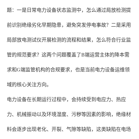
题：一是日常电力设备状态监测中，怎么通过局放检测提
前识别绝缘劣化早期隐患，避免突发停电事故？二是采用
局部放电测试仪开展检测的流程和结果，怎么符合行业监
管的规范要求？这两个问题覆盖了B端运营主体的降本需
求和G端监管机构的合规要求，也是当前电力设备运维领
域的核心关注方向。
电力设备在长期运行过程中，会持续受到电应力、热应
力、机械振动以及环境湿度、污秽等因素的影响，绝缘材
料会逐步出现老化、开裂、气隙等缺陷，这类缺陷在电场