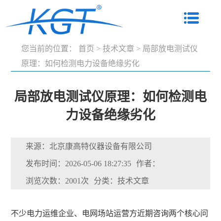
您当前的位置：
首页
>
技术文章
>
局部放电测试仪
原理：如何检测电力设备绝缘劣化
局部放电测试仪原理：如何检测电
力设备绝缘劣化
来源：北京康高特仪器设备有限公司
发布时间：2026-05-06 18:27:35
作者：
浏览次数：2001次
分类：技术文章
不少电力运维企业、电网场站运营方近期咨询两个核心问