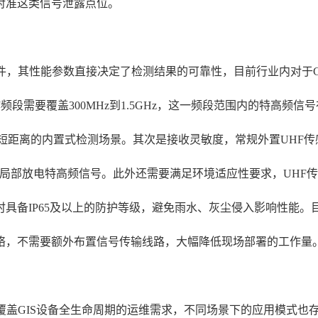
对准这类信号泄露点位。
件，其性能参数直接决定了检测结果的可靠性，目前行业内对于G
段需要覆盖300MHz到1.5GHz，这一频段范围内的特高频信
合短距离的内置式检测场景。其次是接收灵敏度，常规外置UHF传感
弱的局部放电特高频信号。此外还需要满足环境适应性要求，UHF传
具备IP65及以上的防护等级，避免雨水、灰尘侵入影响性能。目
络，不需要额外布置信号传输线路，大幅降低现场部署的工作量
覆盖GIS设备全生命周期的运维需求，不同场景下的应用模式也存