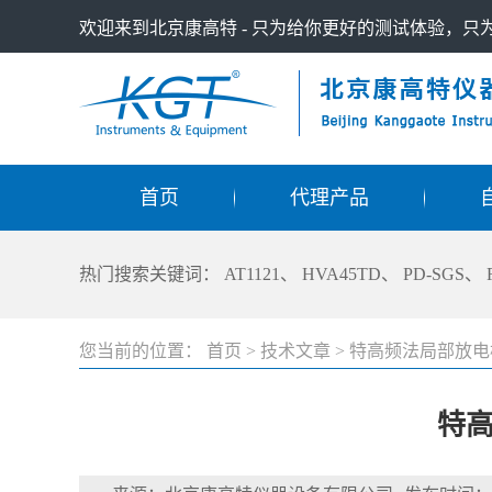
欢迎来到北京康高特 - 只为给你更好的测试体验，
首页
代理产品
热门搜索关键词：
AT1121
、
HVA45TD
、
PD-SGS
、
您当前的位置：
首页
>
技术文章
>
特高频法局部放电
特高