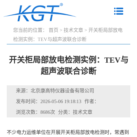
您当前的位置：
首页
>
技术文章
>
开关柜局部放电
检测实例：TEV与超声波联合诊断
开关柜局部放电检测实例：TEV与
超声波联合诊断
来源：北京康高特仪器设备有限公司
发布时间：2026-05-06 19:18:13
作者：
浏览次数：8686次
分类：技术文章
不少电力运维单位在开展开关柜局部放电检测时，常遇到