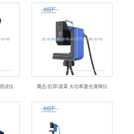
合测试仪
鹰击/后羿/凌霄 大功率激光清障仪