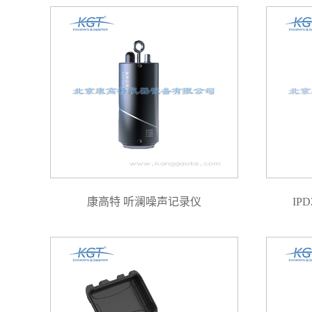
康高特 听澜噪声记录仪
IP