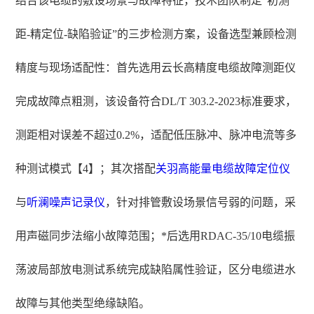
结合该电缆的敷设场景与故障特征，技术团队制定“初测
距-精定位-缺陷验证”的三步检测方案，设备选型兼顾检测
精度与现场适配性：首先选用云长高精度电缆故障测距仪
完成故障点粗测，该设备符合DL/T 303.2-2023标准要求，
测距相对误差不超过0.2%，适配低压脉冲、脉冲电流等多
种测试模式【4】；其次搭配
关羽
高能量
电缆故障定位仪
与
听澜
噪声记录仪
，针对排管敷设场景信号弱的问题，采
用声磁同步法缩小故障范围；*后选用RDAC-35/10电缆振
荡波局部放电测试系统完成缺陷属性验证，区分电缆进水
故障与其他类型绝缘缺陷。