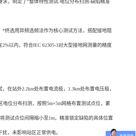
则》要求，制定了“整体特性测试-电位分布扫测-缺陷精准
，*终选用异频选频法作为核心测试方法，搭配接地阻
内，符合IEC 62305-3对大型接地网测量的精度
在站外2.2km处布置电流极，1.3km处布置电压极，
场区电位分布扫测，按照5m×5m网格布置测试点位，累
，将测试点位间隔缩小至1m，精准锁定缺陷的具体位置
干扰，未影响站区正常供电。