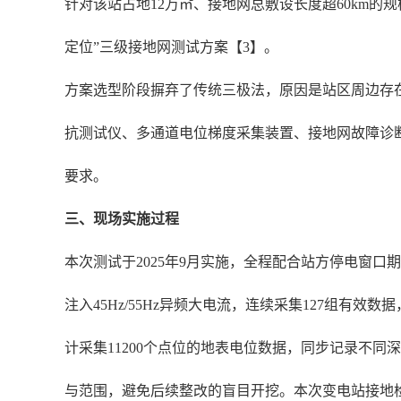
针对该站占地12万㎡、接地网总敷设长度超60km的规模
定位”三级接地网测试方案【3】。
方案选型阶段摒弃了传统三极法，原因是站区周边存
抗测试仪、多通道电位梯度采集装置、接地网故障诊断专
要求。
三、现场实施过程
本次测试于2025年9月实施，全程配合站方停电窗口期
注入45Hz/55Hz异频大电流，连续采集127组
计采集11200个点位的地表电位数据，同步记录不
与范围，避免后续整改的盲目开挖。本次变电站接地