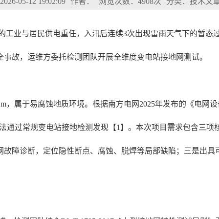
6-05-12 19:02:09
作者：
浏览次数：4908次
分类：技术文
地级市的工业与居民供电重任，入汛后连续3次出现雷雨天气下的暂
全事故，运维方委托检测团队开展全维度变电站接地网测试。
Ω·m，属于易腐蚀地质环境。根据南方电网2025年发布的《电网
缺陷无法通过常规变电站接地检测发现【1】。本次项目需求包含三
网故障诊断，定位隐性断点、腐蚀、脱焊等局部缺陷；三是出具