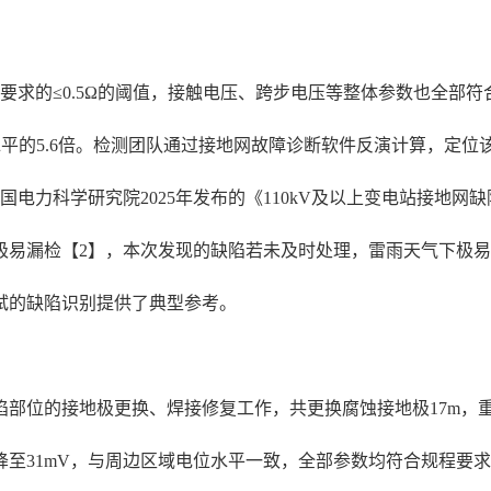
程要求的≤0.5Ω的阈值，接触电压、跨步电压等整体参数也全部
平均水平的5.6倍。检测团队通过接地网故障诊断软件反演计算，定
电力科学研究院2025年发布的《110kV及以上变电站接地网
极易漏检【2】，本次发现的缺陷若未及时处理，雷雨天气下极
试的缺陷识别提供了典型参考。
部位的接地极更换、焊接修复工作，共更换腐蚀接地极17m，
31mV，与周边区域电位水平一致，全部参数均符合规程要求。