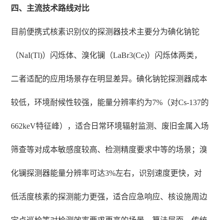
四、主流技术路线对比
目前便携式核素识别仪的探测器技术主要分为碘化钠铊
（NaI(Tl)）闪烁体、溴化镧（LaBr3(Ce)）闪烁体两类，
二者适配的应用场景存在明显差异。碘化钠铊探测器成本
较低，环境耐候性较强，能量分辨率约为7%（对Cs-137的
662keV特征峰），适合日常环境辐射监测、废旧金属入场
筛查等对成本敏感度较高、检测精度要求中等的场景；溴
化镧探测器能量分辨率可达3%左右，识别速度更快，对
低活度核素的探测能力更强，适合应急响应、核设施周边