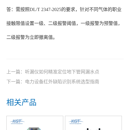
答：需按照DL/T 2347-2025的要求，针对不同气体的职业
接触限值设置一级、二级报警阈值，一级报警为预警值，
二级报警为立即撤离值。
上一篇：
听漏仪如何精准定位地下管网漏水点
下一篇：
电力设备红外缺陷识别系统选型指南
相关产品