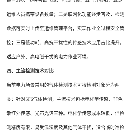
覆盖SF6、多种有毒气体、可燃气体、氧气等参数，减少
运维人员携带设备数量；二是联网化功能逐步普及，检测
数据可实时上传至运维管理平台，实现作业全过程安全管
控；三是低功耗、高抗干扰性的传感技术应用占比提升，
适应户外、高电磁干扰的电力作业环境。
四、主流检测技术对比
当前电力场景常用的气体检测技术可按检测对象分为两
类：针对SF6气体检测，主流技术包括电化学传感、非色
散红外传感、光声光谱三种。电化学传感成本较低，但检
测精度有限，易受温湿度及其他气体干扰，适合临时巡检