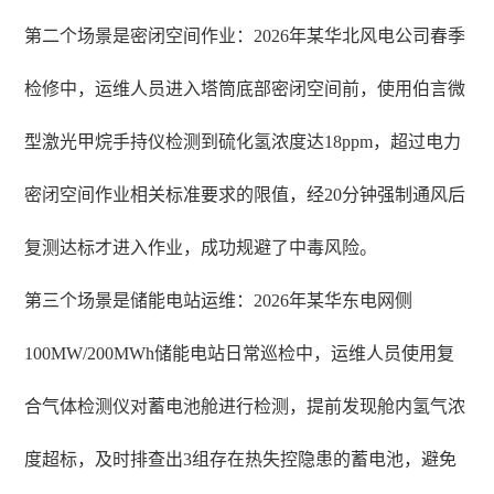
第二个场景是密闭空间作业：2026年某华北风电公司春季
检修中，运维人员进入塔筒底部密闭空间前，使用伯言微
型激光甲烷手持仪检测到硫化氢浓度达18ppm，超过电力
密闭空间作业相关标准要求的限值，经20分钟强制通风后
复测达标才进入作业，成功规避了中毒风险。
第三个场景是储能电站运维：2026年某华东电网侧
100MW/200MWh储能电站日常巡检中，运维人员使用复
合气体检测仪对蓄电池舱进行检测，提前发现舱内氢气浓
度超标，及时排查出3组存在热失控隐患的蓄电池，避免