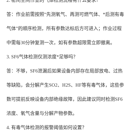
2. 密闭空间作业的气体检测流程有什么要求？
答：作业前需按照“先测氧气、再测可燃气体、*后测有毒
气体”的顺序检测，所有参数达标后方可进入；作业过程
中需每30分钟复测一次，如有参数超限需立即撤离。
3. SF6气体检测仅测浓度*足够吗？
答：不够，SF6泄漏后如果设备内部存在局部放电、过热
等缺陷，会分解产生SO2、H2S、HF等有毒气体，这些参
数可提前反映设备内部绝缘故障，因此建议同时检测SF6
浓度、氧气含量与分解产物参数。
4. 有毒气体检测的报警阈值如何设置？