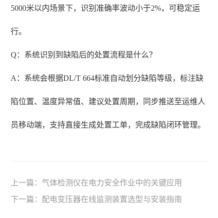
5000米以内场景下，识别准确率波动小于2%，可稳定运
行。
Q：系统识别到缺陷后的处置流程是什么？
A：系统会根据DL/T 664标准自动划分缺陷等级，标注缺
陷位置、温度异常值、建议处置周期，同步推送至运维人
员移动端，支持直接生成处置工单，完成缺陷闭环管理。
上一篇：
气体检测仪在电力安全作业中的关键应用
下一篇：
配电变压器在线监测装置选型与安装指南