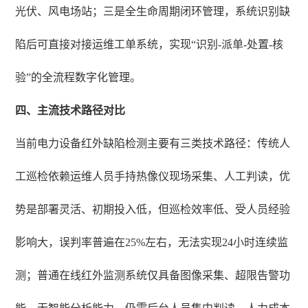
光伏、风电场站；三是全生命周期闭环管理，系统识别缺
陷后可直接对接运维工单系统，实现“识别-派单-处置-核
验”的全流程数字化管理。
四、主流技术路径对比
当前电力设备红外缺陷检测主要有三类技术路径：传统人
工巡检依赖运维人员手持热像仪现场采集、人工判读，优
势是部署灵活、初期投入低，但巡检效率低、受人员经验
影响大，误判率普遍在25%左右，无法实现24小时连续监
测；普通在线红外监测系统仅具备图像采集、超限告警功