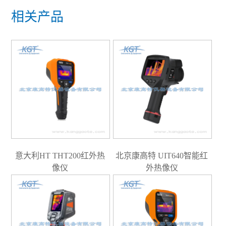
相关产品
意大利HT THT200红外热
北京康高特 UIT640智能红
像仪
外热像仪