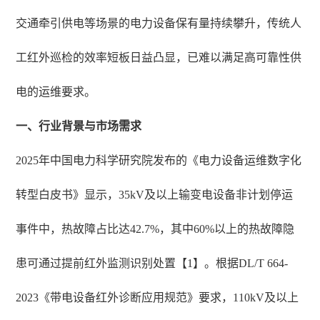
交通牵引供电等场景的电力设备保有量持续攀升，传统人
工红外巡检的效率短板日益凸显，已难以满足高可靠性供
电的运维要求。
一、行业背景与市场需求
2025年中国电力科学研究院发布的《电力设备运维数字化
转型白皮书》显示，35kV及以上输变电设备非计划停运
事件中，热故障占比达42.7%，其中60%以上的热故障隐
患可通过提前红外监测识别处置【1】。根据DL/T 664-
2023《带电设备红外诊断应用规范》要求，110kV及以上