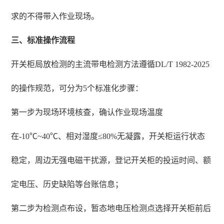
求的不得带入作业现场。
三、标准操作流程
开关柜局放检测的主流带电检测方法遵循DL/T 1982-2025
的操作规范，可分为5个标准化步骤：
第一步为现场环境核查，确认作业现场温度
在-10℃~40℃、相对湿度≤80%无凝露，开关柜运行状态
稳定，周边无强电磁干扰源，登记开关柜的投运时间、额
定电压、历史缺陷等台账信息；
第二步为检测点布设，暂态地电压检测点选择开关柜前后