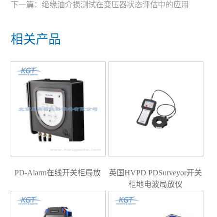
下一篇：
绝缘油介损测试在变压器状态评估中的应用
相关产品
PD-Alarm在线开关柜局放
英国HVPD PDSurveyor开关
柜地电波局放仪