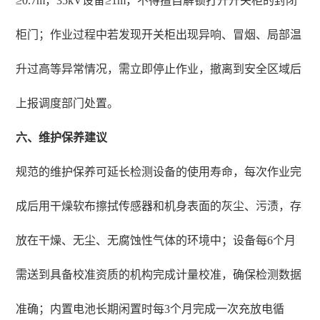
≥0.7m，35kV设备≥1m，不得擅自解锁打开开关柜的封闭
柜门；作业过程中若发现开关柜出现异响、冒烟、局部温
升过高等异常情况，需立即停止作业，撤离到安全区域后
上报调度部门处置。
六、维护保养建议
规范的维护保养可延长检测设备的使用寿命，每次作业完
成后用干燥软布擦拭传感器和机身表面的灰尘、污渍，存
放在干燥、无尘、无腐蚀性气体的环境中；设备每6个月
需送到具备校准资质的机构完成计量校准，确保检测数据
准确；内置电池长期闲置时每3个月完成一次充放电循