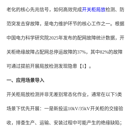
老化的核心先兆信号，如何高效完成
开关柜局放
检测、防
范突发击穿故障，是电力维护环节的核心工作之一。根据
中国电力科学研究院2025年发布的配网故障统计数据，开
关柜绝缘故障占配网总停运故障的37%，其中82%的故障
可通过提前开展局放检测发现隐患【1】。
一、应用场景导入
开关柜局放检测并非无差别常态化作业，通常在以下5类
场景下优先开展：一是新投运10kV/35kV开关柜的交接验
收，排查生产、运输、安装过程中可能产生的绝缘缺陷；