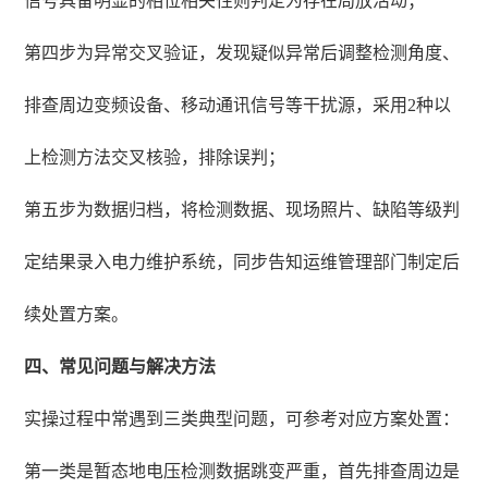
信号具备明显的相位相关性则判定为存在局放活动；
第四步为异常交叉验证，发现疑似异常后调整检测角度、
排查周边变频设备、移动通讯信号等干扰源，采用2种以
上检测方法交叉核验，排除误判；
第五步为数据归档，将检测数据、现场照片、缺陷等级判
定结果录入电力维护系统，同步告知运维管理部门制定后
续处置方案。
四、常见问题与解决方法
实操过程中常遇到三类典型问题，可参考对应方案处置：
第一类是暂态地电压检测数据跳变严重，首先排查周边是