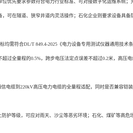
单位优先要求参数符合电力行业标准、可对接数字化运维系统；
备，可在隧道、狭窄井道内灵活操作；石化企业则要求设备具备
均需符合DL/T 849.4-2025《电力设备专用测试仪器通用技
过全量程的0.5%，跨步电压法定点误差不超过0.2米，高压电
通信电缆到220kV高压电力电缆的全量程适配，同时是否兼容
以上防护等级，可应对雨天、沙尘等恶劣环境；石化、煤矿等高危