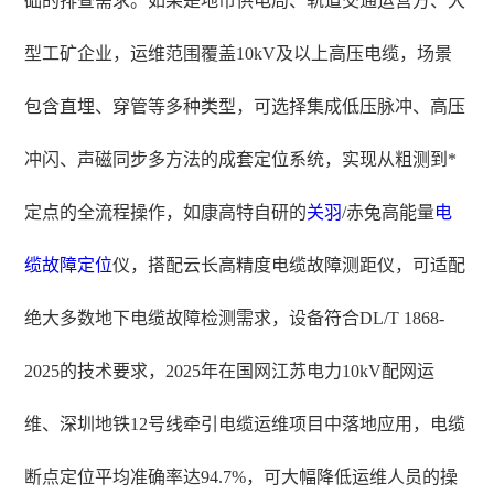
础的排查需求。如果是地市供电局、轨道交通运营方、大
型工矿企业，运维范围覆盖10kV及以上高压电缆，场景
包含直埋、穿管等多种类型，可选择集成低压脉冲、高压
冲闪、声磁同步多方法的成套定位系统，实现从粗测到*
定点的全流程操作，如康高特自研的
关羽
/赤兔高能量
电
缆故障定位
仪，搭配云长高精度电缆故障测距仪，可适配
绝大多数地下电缆故障检测需求，设备符合DL/T 1868-
2025的技术要求，2025年在国网江苏电力10kV配网运
维、深圳地铁12号线牵引电缆运维项目中落地应用，电缆
断点定位平均准确率达94.7%，可大幅降低运维人员的操