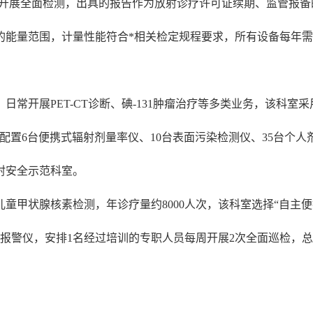
构开展全面检测，出具的报告作为放射诊疗许可证续期、监管报备
的能量范围，计量性能符合*相关检定规程要求，所有设备每年
，日常开展PET-CT诊断、碘-131肿瘤治疗等多类业务，该科
，配置6台便携式辐射剂量率仪、10台表面污染检测仪、35台个
射安全示范科室。
儿童甲状腺核素检测，年诊疗量约8000人次，该科室选择“自主便
量报警仪，安排1名经过培训的专职人员每周开展2次全面巡检，总