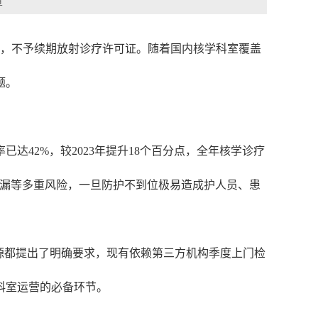
章
的，不予续期放射诊疗许可证。随着国内核学科室覆盖
题。
达42%，较2023年提升18个百分点，全年核学诊疗
射性泄漏等多重风险，一旦防护不到位极易造成护人员、患
据溯源都提出了明确要求，现有依赖第三方机构季度上门检
科室运营的必备环节。