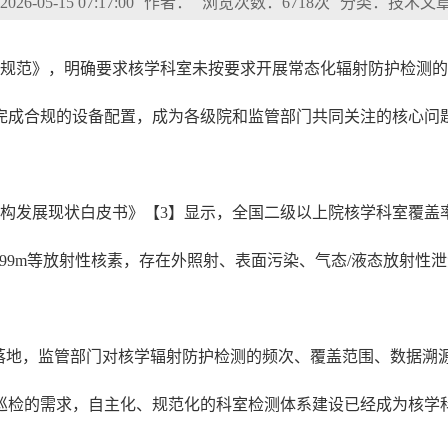
6-05-15 07:17:00
作者：
浏览次数：6718次
分类：技术文
管理规范》，明确要求核学科室未按要求开展常态化辐射防护检测
完成合规的设备配置，成为各级院和监管部门共同关注的核心问
机构发展现状白皮书》【3】显示，全国二级以上院核学科室覆盖率已
1、锝-99m等放射性核素，存在外照射、表面污染、气态/液态放
【1】正式落地，监管部门对核学辐射防护检测的频次、覆盖范围、数
巡检的需求，自主化、规范化的科室检测体系建设已经成为核学