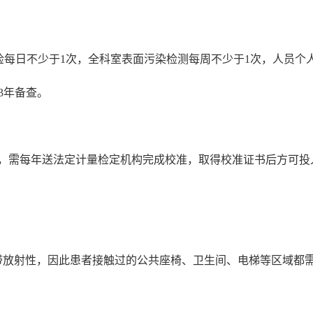
剂量率巡检每日不少于1次，全科室表面污染检测每周不少于1次，人
3年备查。
具，需每年送法定计量检定机构完成校准，取得校准证书后方可投
带放射性，因此患者接触过的公共座椅、卫生间、电梯等区域都需