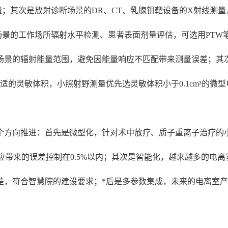
测量；其次是放射诊断场景的DR、CT、乳腺钼靶设备的X射线测
场景的工作场所辐射水平检测、患者表面剂量评估，可选用PTW
场景的辐射能量范围，避免因能量响应不匹配带来测量误差；其
的灵敏体积，小照射野测量优先选灵敏体积小于0.1cm³的微型电
个方向推进：首先是微型化，针对术中放疗、质子重离子治疗的小照
应带来的误差控制在0.5%以内；其次是智能化，越来越多的电
差，符合智慧院的建设要求；*后是多参数集成，未来的电离室