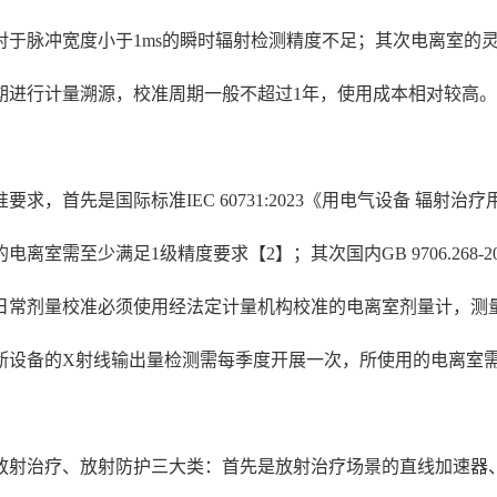
对于脉冲宽度小于1ms的瞬时辐射检测精度不足；其次电离室的
期进行计量溯源，校准周期一般不超过1年，使用成本相对较高。
，首先是国际标准IEC 60731:2023《用电气设备 辐射
需至少满足1级精度要求【2】；其次国内GB 9706.268-2
常剂量校准必须使用经法定计量机构校准的电离室剂量计，测量误差
断设备的X射线输出量检测需每季度开展一次，所使用的电离室
治疗、放射防护三大类：首先是放射治疗场景的直线加速器、钴-6