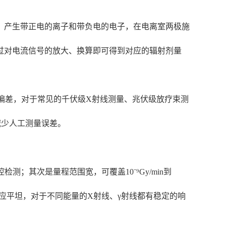
，产生带正电的离子和带负电的电子，在电离室两极施
过对电流信号的放大、换算即可得到对应的辐射剂量
偏差，对于常见的千伏级X射线测量、兆伏级放疗束测
减少人工测量误差。
；其次是量程范围宽，可覆盖10⁻⁹Gy/min到
量响应平坦，对于不同能量的X射线、γ射线都有稳定的响