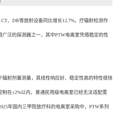
章
CT、DR等放射设备同比增长12.7%，疗辐射检测作
广泛的探测器之一，其中PTW电离室凭借稳定的性
用于辐射剂量测量，其线性响应好、稳定性高的特性很快
制在±2%以内，普通民用级电离室已经无法适配需
025年国内三甲院放疗科的电离室采购中，PTW系列