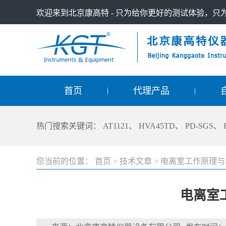
欢迎来到北京康高特 - 只为给你更好的测试体验，
首页
代理产品
热门搜索关键词：
AT1121
、
HVA45TD
、
PD-SGS
、
您当前的位置：
首页
>
技术文章
>
电离室工作原理与
电离室