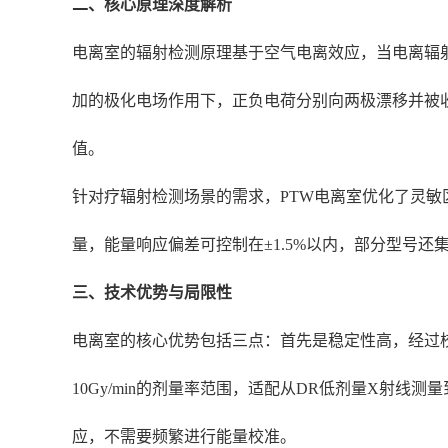
二、核心原理深度解析
电离室的辐射检测原理基于空气电离效应，当电离辐
加的极化电场作用下，正负电荷分别向两极漂移并被
值。
针对疗辐射检测场景的需求，PTW电离室优化了灵
量，能量响应偏差可控制在±1.5%以内，部分型号
三、技术优势与局限性
电离室的核心优势包括三点：首先是稳定性高，经过校准
10Gy/min的剂量率范围，适配从DR低剂量X射
应，不需要频繁进行能量校准。