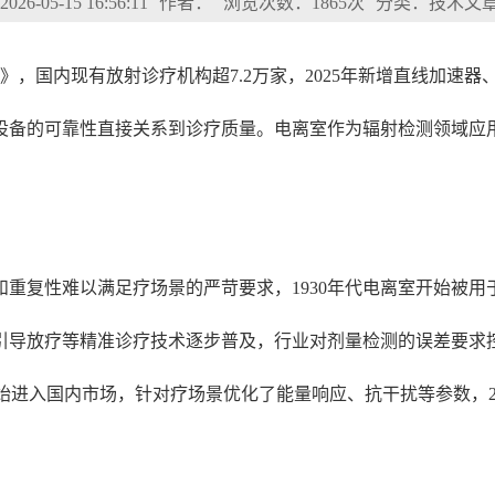
6-05-15 16:56:11
作者：
浏览次数：1865次
分类：技术文
》，国内现有放射诊疗机构超7.2万家，2025年新增直线加速器、
设备的可靠性直接关系到诊疗质量。电离室作为辐射检测领域应用
。
重复性难以满足疗场景的严苛要求，1930年代电离室开始被
引导放疗等精准诊疗技术逐步普及，行业对剂量检测的误差要求控
开始进入国内市场，针对疗场景优化了能量响应、抗干扰等参数，2