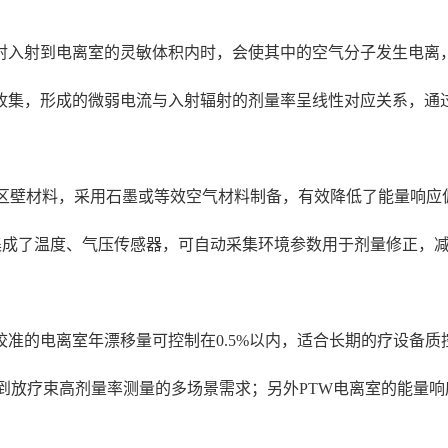
射入射到电离室的灵敏体积内时，会使其中的空气分子发生电离
收集，形成的微弱电流与入射辐射的剂量率呈线性对应关系，通
敏区壁材料，采用石墨或等效空气材料制备，有效降低了能量响应
还集成了温度、气压传感器，可自动采集环境参数用于剂量修正，
的电离室年漂移量可控制在0.5%以内，适合长期的疗设备质控检测
线测量到放疗束高剂量率测量的多场景需求；另外PTW电离室的能