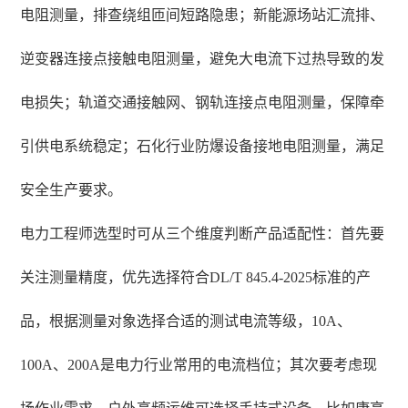
电阻测量，排查绕组匝间短路隐患；新能源场站汇流排、
逆变器连接点接触电阻测量，避免大电流下过热导致的发
电损失；轨道交通接触网、钢轨连接点电阻测量，保障牵
引供电系统稳定；石化行业防爆设备接地电阻测量，满足
安全生产要求。
电力工程师选型时可从三个维度判断产品适配性：首先要
关注测量精度，优先选择符合DL/T 845.4-2025标准的产
品，根据测量对象选择合适的测试电流等级，10A、
100A、200A是电力行业常用的电流档位；其次要考虑现