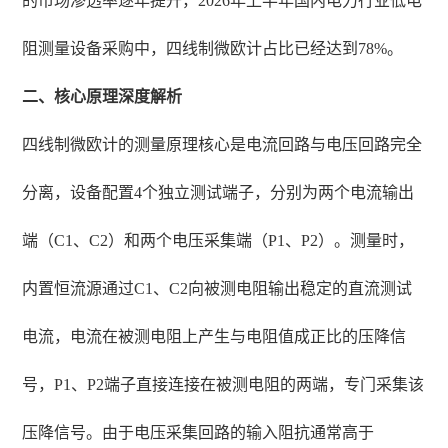
的市场渗透率逐年提升，2026年上半年国内电力行业低电
阻测量设备采购中，四线制微欧计占比已经达到78%。
二、核心原理深度解析
四线制微欧计的测量原理核心是电流回路与电压回路完全
分离，设备配置4个独立测试端子，分别为两个电流输出
端（C1、C2）和两个电压采集端（P1、P2）。测量时，
内置恒流源通过C1、C2向被测电阻输出稳定的直流测试
电流，电流在被测电阻上产生与电阻值成正比的压降信
号，P1、P2端子直接连接在被测电阻的两端，专门采集该
压降信号。由于电压采集回路的输入阻抗通常高于