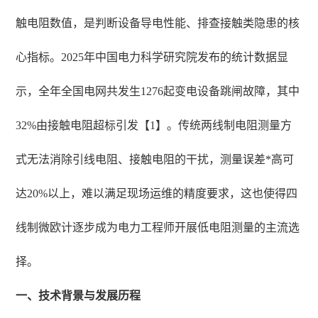
触电阻数值，是判断设备导电性能、排查接触类隐患的核
心指标。2025年中国电力科学研究院发布的统计数据显
示，全年全国电网共发生1276起变电设备跳闸故障，其中
32%由接触电阻超标引发【1】。传统两线制电阻测量方
式无法消除引线电阻、接触电阻的干扰，测量误差*高可
达20%以上，难以满足现场运维的精度要求，这也使得四
线制微欧计逐步成为电力工程师开展低电阻测量的主流选
择。
一、技术背景与发展历程