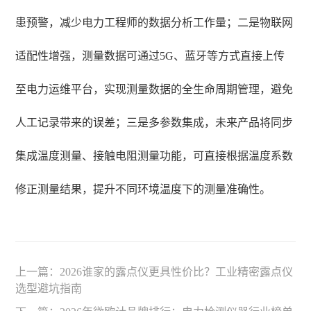
患预警，减少电力工程师的数据分析工作量；二是物联网
适配性增强，测量数据可通过5G、蓝牙等方式直接上传
至电力运维平台，实现测量数据的全生命周期管理，避免
人工记录带来的误差；三是多参数集成，未来产品将同步
集成温度测量、接触电阻测量功能，可直接根据温度系数
修正测量结果，提升不同环境温度下的测量准确性。
上一篇：
2026谁家的露点仪更具性价比？工业精密露点仪
选型避坑指南