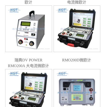
欧计
电流微欧计
瑞典DV POWER
RMO200D微欧计
RMO200A 大电流微欧计