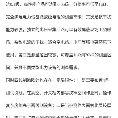
达0.1级，高性能产品可达到0.05级，分辨率可低至1μΩ，
完全满足电力设备微欧级电阻的测量需求；其次是抗干扰
能力较强，独立的电压采集回路可以有效屏蔽现场工频磁
场、杂散电流的干扰，适合变电站、电厂等强电磁环境下
使用；第三是测量范围较宽，可覆盖1μΩ到20kΩ的测量区
间，兼顾不同类型电力设备的测量需求。
同时四线制微欧计也存在一定局限性：一是需要布置4条
测试引线，在高空、开关柜内部等狭窄空间作业时，操作
复杂度略高于两线制设备；二是当被测件表面氧化层较厚