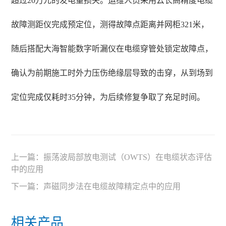
超过20万元的发电量损失。运维人员采用云长高精度电缆
故障测距仪完成预定位，测得故障点距离并网柜321米，
随后搭配大海智能数字听漏仪在电缆穿管处锁定故障点，
确认为前期施工时外力压伤绝缘层导致的击穿，从到场到
定位完成仅耗时35分钟，为后续修复争取了充足时间。
上一篇：
振荡波局部放电测试（OWTS）在电缆状态评估
中的应用
下一篇：
声磁同步法在电缆故障精定点中的应用
相关产品