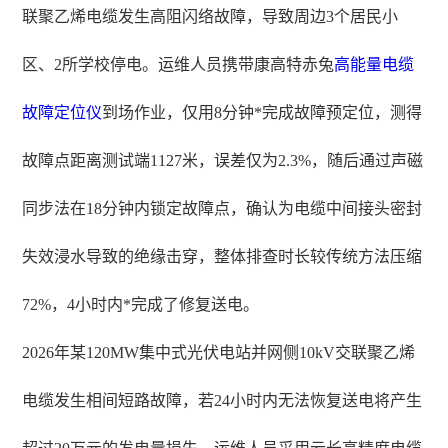
联聚乙烯电缆发生高阻闪络故障，导致周边3个居民小
区、2所学校停电。运维人员携带康高特赤兔
高能量电缆
故障定位仪
到场作业，仅用8分钟*完成故障预定位，测得
故障点距离测试端1127米，误差仅为2.3%，随后通过声磁
同步法在18分钟内锁定故障点，确认为电缆中间接头密封
失效浸水导致的绝缘击穿，整体排查时长较传统方法压缩
72%，4小时内*完成了修复送电。
2026年某120MW集中式光伏电站并网侧10kV交联聚乙烯
电缆发生相间短路故障，若24小时内无法恢复送电将产生