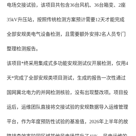
电场交接试验，该项目共包含36台风机、36台箱变、2座
35kV升压站，按照传统检测方案预计需要12天才能完成
全部安规类电气设备检测，且需要额外安排2名人员专门
整理检测报告。
该项目*终采用集成式多功能安规测试仪开展检测，仅用4
天*完成了全部安规类项目测试，生成的报告一次性通过
国网冀北电力的并网检测核验，没有出现整改项。项目投
运后，运维团队直接将交接试验的安规数据导入运维管理
平台，作为年度预防性试验的基准值，2026年上半年的故