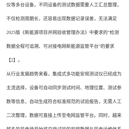
仪等多台设备，不同设备的测试数据需要人工汇总整理，
不仅检测周期长，还容易出现数据记录误差，无法满足
2025版《新能源项目并网验收管理办法》中要求的“检测
数据全程可追溯、可对接电网新能源监管平台”的要求
【2】。
从行业发展趋势来看，集成式多功能安规测试仪已经成为
主流选择，设备可自动同步测试时间、地理位置、测试参
数等信息，自动生成符合标准规范的试验报告，无需人工
二次整理，数据可直接上传至电网监管平台。同时，越来