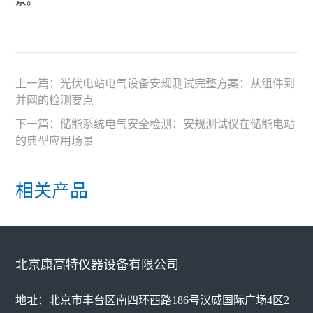
景。
上一篇：
光伏电站电气设备安规测试完整方案：从组件到
并网的检测要点
下一篇：
储能系统电气安全检测：安规测试仪在储能电站
的典型应用场景
相关产品
北京康高特仪器设备有限公司
地址：北京市丰台区南四环西路186号汉威国际广场4区2