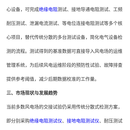
心设备，可完成
绝缘电阻
测试、接地导通电阻测试、工频
耐压测试、泄漏电流测试、等电位连接电阻测试等多个核
心项目，替代传统分散的多台测试设备，简化电气设备检
测的流程。测试得到的基准数据可直接导入风电场的运维
管理系统，为后续风电运维阶段的预防性试验、故障排查
提供参考阈值，减少后期数据校准的工作量。
三、市场现状与发展趋势
当前多数风电场的交接试验仍采用传统分散式检测方案，
即分别采购
绝缘电阻测试仪
、
接地电阻测试仪
、耐压测试