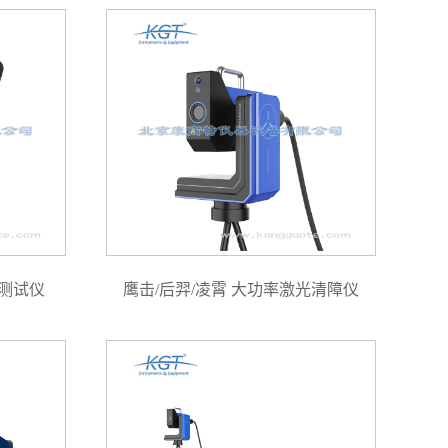
合测试仪
鹰击/后羿/凌霄 大功率激光清障仪