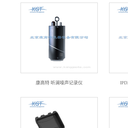
康高特 听澜噪声记录仪
IP