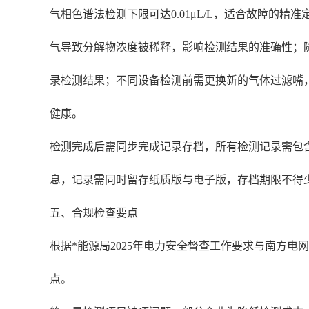
气相色谱法检测下限可达0.01μL/L，适合故障的
气导致分解物浓度被稀释，影响检测结果的准确性；随后按
录检测结果；不同设备检测前需更换新的气体过滤嘴
健康。
检测完成后需同步完成记录存档，所有检测记录需包
息，记录需同时留存纸质版与电子版，存档期限不得
五、合规检查要点
根据*能源局2025年电力安全督查工作要求与南方
点。