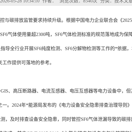
6-05-28 10:34:10
作者：
浏览次数：8540次
分类：技术文
控与碳排放监管要求持续升级。根据中国电力企业联合会《2025
年SF6气体使用量超2300吨，SF6气体检测标准的规范落地成为
心规程，是指导全行业开展SF6纯度检测、SF6分解物检测等工作的
关工作提供可落地的参考。
GIS、高压断路器、电流互感器、电压互感器等电力设备中，但其
之一。2024年*能源局发布的《电力设备安全隐患排查治理导则
检测，及时排查设备安全隐患，同时管控SF6气体泄漏导致的碳排