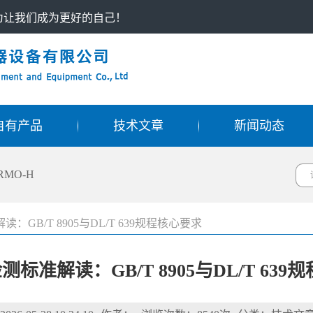
只为让我们成为更好的自己！
自有产品
技术文章
新闻动态
RMO-H
：GB/T 8905与DL/T 639规程核心要求
测标准解读：GB/T 8905与DL/T 63