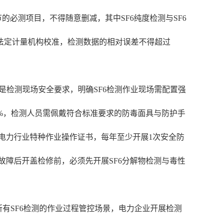
的必测项目，不得随意删减，其中SF6纯度检测与SF6
法定计量机构校准，检测数据的相对误差不得超过
类是检测现场安全要求，明确SF6检测作业现场需配置强
9.5%，检测人员需佩戴符合标准要求的防毒面具与防护手
得电力行业特种作业操作证书，每年至少开展1次安全防
故障后开盖检修前，必须先开展SF6分解物检测与毒性
6适用于所有SF6检测的作业过程管控场景，电力企业开展检测