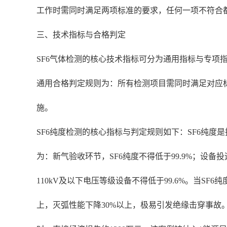
工作时需同时满足两项标准的要求，任何一项不符合
三、技术指标与合格判定
SF6气体检测的核心技术指标可分为通用指标与专项
通用合格判定规则为：所有检测项目需同时满足对应
施。
SF6纯度检测的核心指标与判定规则如下：SF6纯度是指
为：新气验收环节，SF6纯度不得低于99.9%；设备投
110kV及以下电压等级设备不得低于99.6%。当S
上，灭弧性能下降30%以上，极易引发绝缘击穿事故。2