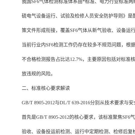
我国SF6气体检测标准体系由*标准、电力行业标准两级构成
硫电气设备运行、试验及检修人员安全防护导则》是配套
策文件形成衔接，覆盖SF6气体从新气验收、设备运
当前行业内SF6检测工作仍存在较多不规范问题，根据中
不合格检测报告占比达12.7%，主要原因包括对标
放违规的风险。
二、标准核心要求解读
GB/T 8905-2012与DL/T 639-2016分
首先是GB/T 8905-2012的核心要求，该标准
验收、设备投运前检测、运行中定期检测、检修后复