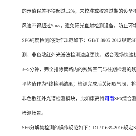
的示值误差不得超过±2%，未校准或校准过期的设备不
风速不得超过5m/s，避免阳光直射检测设备，防止
SF6纯度检测的操作规范如下：GB/T 8905-2
测，非色散红外光谱法检测速度更快，适合现场快速
3~5分钟，完全排除管路内的残留空气与往期检测的残留
平均值作为*终检测结果；检测完成后关闭取气阀，将
非色散红外光谱检测模块，比如康高特
司南
SF6综合
检测场景。
SF6分解物检测的操作规范如下：DL/T 639-20