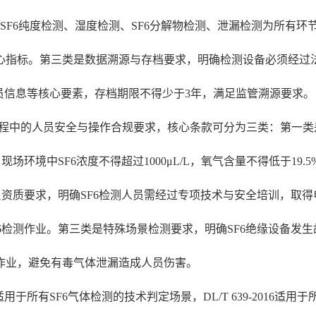
F6纯度检测、湿度检测、SF6分解物检测、泄漏检测为所有环节
心指标。第三类是数据溯源与存档要求，明确检测设备必须经过
员信息等核心要素，存档期限不得少于3年，满足监管溯源要求。
焦检测过程中的人员安全与操作合规要求，核心条款可分为三类：第一
场环境中SF6浓度不得超过1000μL/L，氧气含量不得低于1
员资质要求，明确SF6检测人员需经过专项技术与安全培训，取
6检测作业。第三类是特殊场景检测要求，明确SF6绝缘设备发生
作业，避免有毒气体泄漏造成人员伤害。
12适用于所有SF6气体检测的技术判定场景，DL/T 639-201