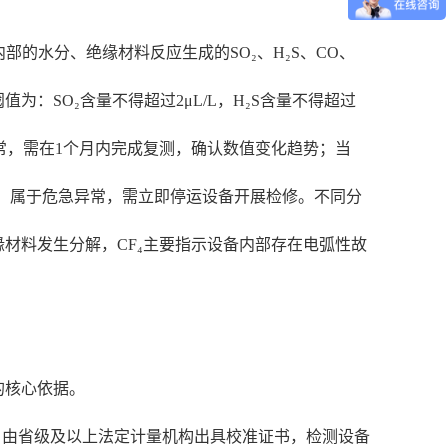
部的水分、绝缘材料反应生成的SO₂、H₂S、CO、
格阈值为：SO₂含量不得超过2μL/L，H₂S含量不得超过
一般异常，需在1个月内完成复测，确认数值变化趋势；当
L/L时，属于危急异常，需立即停运设备开展检修。不同分
缘材料发生分解，CF₄主要指示设备内部存在电弧性故
展的核心依据。
，由省级及以上法定计量机构出具校准证书，检测设备