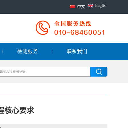
English
中文
检测服务
联系我们
9规程核心要求