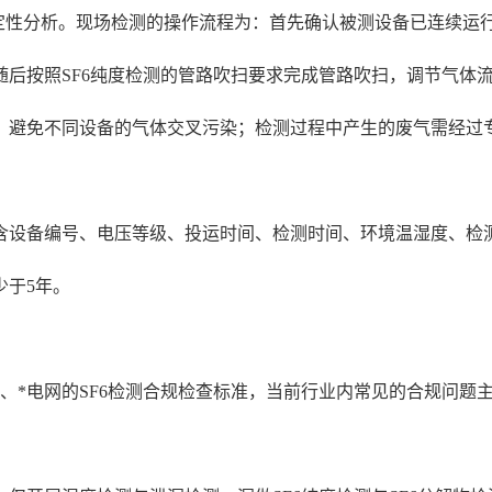
精准定性分析。现场检测的操作流程为：首先确认被测设备已连续运
照SF6纯度检测的管路吹扫要求完成管路吹扫，调节气体流量至0.1
，避免不同设备的气体交叉污染；检测过程中产生的废气需经过
含设备编号、电压等级、投运时间、检测时间、环境温湿度、检
少于5年。
电网、*电网的SF6检测合规检查标准，当前行业内常见的合规问