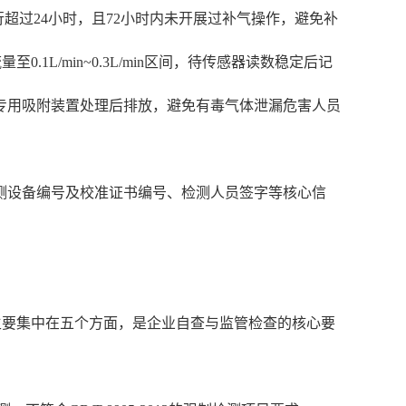
行超过24小时，且72小时内未开展过补气操作，避免补
L/min~0.3L/min区间，待传感器读数稳定后记
专用吸附装置处理后排放，避免有毒气体泄漏危害人员
测设备编号及校准证书编号、检测人员签字等核心信
题主要集中在五个方面，是企业自查与监管检查的核心要