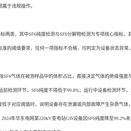
都属于违规操作。
指标两类，其中SF6纯度检测与SF6分解物检测为专项核心指标
标准的阈值要求，任何一项指标不合格，均判定为设备状态异常
SF6气体在被测样品中的体积占比，直接决定气体的绝缘强度与灭弧性
运前检测环节，SF6纯度不得低于99.8%；运行中设备检测环节，2
F6纯度低于对应阈值时，说明设备存在泄漏或内部故障产生杂质气体，
024年华东电网某220kV变电站GIS设备因SF6纯度降至99.