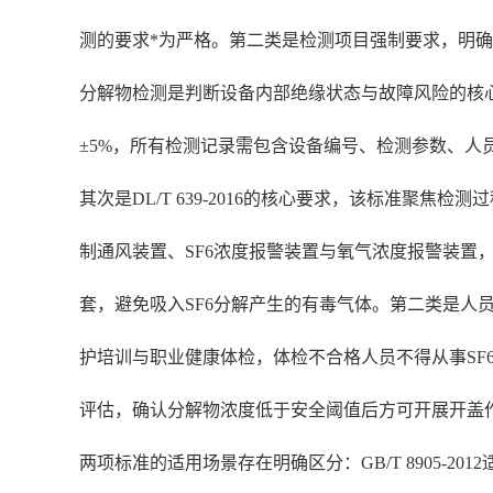
测的要求*为严格。第二类是检测项目强制要求，明确S
分解物检测是判断设备内部绝缘状态与故障风险的核
±5%，所有检测记录需包含设备编号、检测参数、人
其次是DL/T 639-2016的核心要求，该标准聚
制通风装置、SF6浓度报警装置与氧气浓度报警装置，现
套，避免吸入SF6分解产生的有毒气体。第二类是人
护培训与职业健康体检，体检不合格人员不得从事SF
评估，确认分解物浓度低于安全阈值后方可开展开盖
两项标准的适用场景存在明确区分：GB/T 8905-20