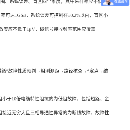
测距范围、系统误差、盲区四个维度，其中采样率应不低于
可达1GS/s，系统误差可控制在±0.2%以内，盲区小
敏度应不低于1μV，磁信号接收频率范围应覆盖
应遵循“故障性质预判→粗测测距→路径核查→*定点→结
小于10倍电缆特性阻抗的为低阻故障，包括短路、金
阻接近无穷大且三相导通性异常的为断线故障。故障性