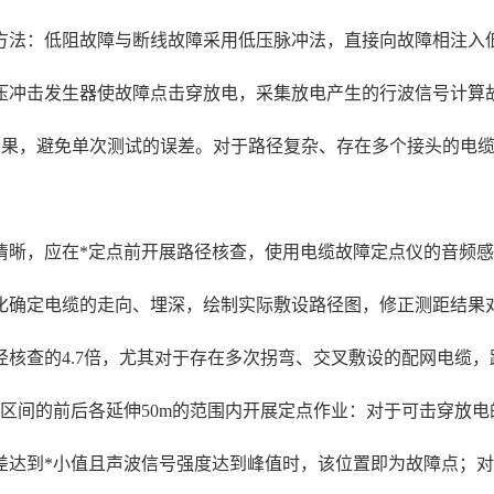
方法：低阻故障与断线故障采用低压脉冲法，直接向故障相注入
压冲击发生器使故障点击穿放电，采集放电产生的行波信号计算
测结果，避免单次测试的误差。对于路径复杂、存在多个接头的电
，应在*定点前开展路径核查，使用电缆故障定点仪的音频感应功
化确定电缆的走向、埋深，绘制实际敷设路径图，修正测距结果
核查的4.7倍，尤其对于存在多次拐弯、交叉敷设的配网电缆
区间的前后各延伸50m的范围内开展定点作业：对于可击穿放
差达到*小值且声波信号强度达到峰值时，该位置即为故障点；