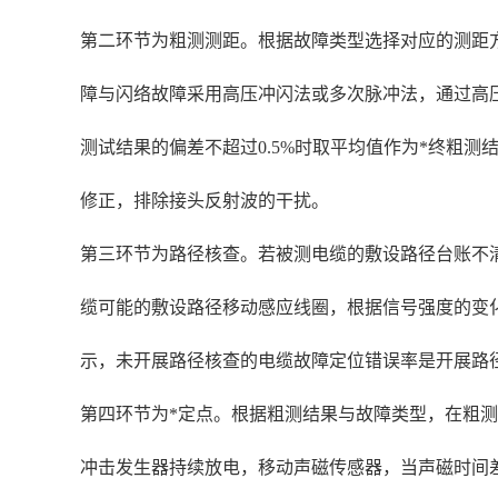
第二环节为粗测测距。根据故障类型选择对应的测距
障与闪络故障采用高压冲闪法或多次脉冲法，通过高
测试结果的偏差不超过0.5%时取平均值作为*终粗
修正，排除接头反射波的干扰。
第三环节为路径核查。若被测电缆的敷设路径台账不清晰
缆可能的敷设路径移动感应线圈，根据信号强度的变
示，未开展路径核查的电缆故障定位错误率是开展路径
第四环节为*定点。根据粗测结果与故障类型，在粗测
冲击发生器持续放电，移动声磁传感器，当声磁时间