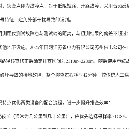
变时，突变点即为故障点；对于低阻短路、开路故障，采用音频
信号特征，避免外部干扰导致的误判。
用测距仪测试故障点与测试端的距离，与粗测结果的偏差不超过
他地下设施。2025年国网江苏省电力有限公司苏州供电公司在1
经路径核查修正后确定排查区间为2110m~2230m，随后使用
外力破坏导致的接地故障，整个排查过程耗时42分钟，较传统人工巡
况特点优化两类设备的配合流程，进一步提升排查效率：
较长（通常为几公里到几十公里），应优先选择采样率≥1GS/s、