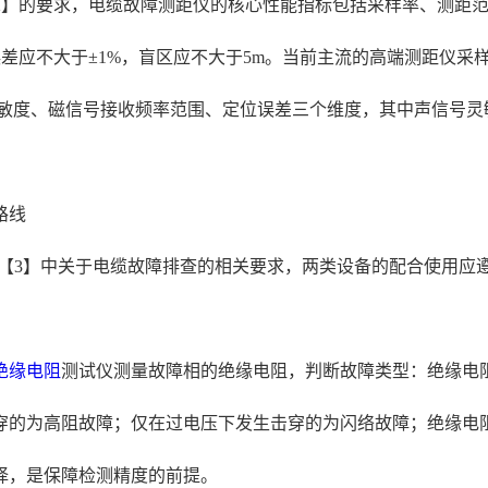
2018【2】的要求，电缆故障测距仪的核心性能指标包括采样率、
误差应不大于±1%，盲区应不大于5m。当前主流的高端测距仪采样率
敏度、磁信号接收频率范围、定位误差三个维度，其中声信号灵
路线
021）【3】中关于电缆故障排查的相关要求，两类设备的配合使用
绝缘电阻
测试仪测量故障相的绝缘电阻，判断故障类型：绝缘电阻
击穿的为高阻故障；仅在过电压下发生击穿的为闪络故障；绝缘电
择，是保障检测精度的前提。