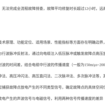
，无法完成全流程故障排查，故障平均修复时长超过12小时，远
技术原理、功能定位、适用场景、性能指标等方面存在明确边界
为行波脉冲反射法，通过向电缆注入低压脉冲或触发故障点高压
的时间差，结合电缆中行波的传播速度（一般为150m/μs~20
冲法、高压冲闪法、高压直闪法、二次脉冲法、多次脉冲法等，
过捕获故障点放电产生的不同类型信号，确定故障点的具体空间
放电产生的声波信号与电磁信号，利用两种信号传播速度的差异