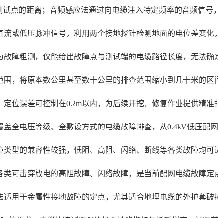
点与测试点的距离；音频感应法通过向电缆注入特定频率的音频信
直流或低压脉冲信号，利用两个接地探针检测地面的电位差变化
为故障粗测，仅能给出故障点与测试端的电缆路径长度，无法确
范围，将原本数公里甚至数十公里的排查范围缩小到几十米的区
定位误差可控制在0.2m以内，为后续开挖、修复作业提供精准
全电压等级、全敷设方式的电缆故障排查，从0.4kV低压配网
障类型的兼容性较强，低阻、高阻、闪络、断线等各类故障均可
各类可击穿放电的高阻故障、闪络故障，是当前配网电缆故障定
法适用于金属性接地故障的定点，尤其适合地埋电缆的外护套破