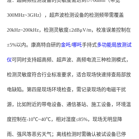
准：超高频检测设备的灵敏度需达到≤-70dBm（带宽
300MHz~3GHz），超声波检测设备的检测频带需覆盖
20kHz~200kHz，检测灵敏度≤2dBμV/m，校准误差控制在
±5%以内。康高特自研的
金吒
/
哪吒
手持式
多功能局放测试
仪
可同时支持超高频、超声波、高频电流三种检测模式，
检测灵敏度符合行业标准要求，适合现场快速排查局部放
电缺陷。第四是现场环境检查，需记录现场的电磁干扰
源，比如附近的带电设备、通信基站、施工设备，环境温
度控制在-10℃~40℃，相对湿度≤85%，现场无明显降
雨、强风等恶劣天气；离线检测时需确认被试设备已停