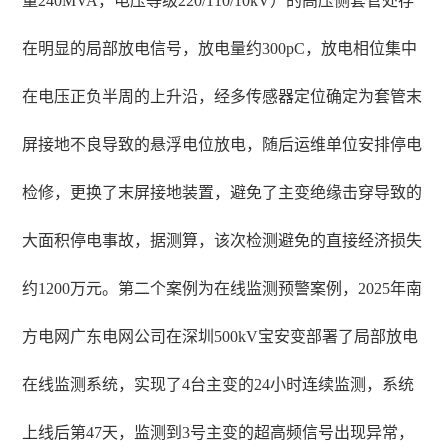
量240MVA，电压等级220/110/10kV）的高压侧套管处存
在明显的局部放电信号，放电量约300pC，放电相位集中
在电压正负半周的上升沿，经多传感器定位确定为套管末
屏接地不良导致的悬浮电位放电，随后运维单位安排停电
检修，更换了末屏接地装置，避免了主变绝缘击穿导致的
大面积停电事故，据测算，该次检测避免的直接经济损失
约1200万元。第二个案例为在线监测预警案例，2025年南
方电网广东电网公司在深圳500kV宝安变部署了局部放电
在线监测系统，实现了4台主变的24小时连续监测，系统
上线后第47天，监测到3号主变的超高频信号出现异常，