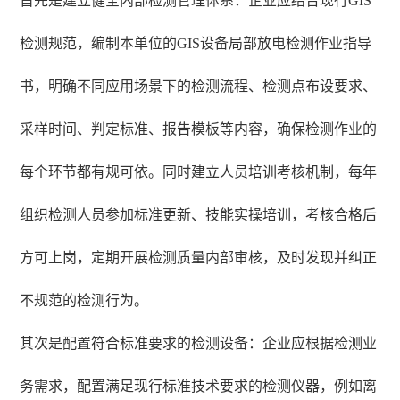
首先是建立健全内部检测管理体系：企业应结合现行GIS
检测规范，编制本单位的GIS设备局部放电检测作业指导
书，明确不同应用场景下的检测流程、检测点布设要求、
采样时间、判定标准、报告模板等内容，确保检测作业的
每个环节都有规可依。同时建立人员培训考核机制，每年
组织检测人员参加标准更新、技能实操培训，考核合格后
方可上岗，定期开展检测质量内部审核，及时发现并纠正
不规范的检测行为。
其次是配置符合标准要求的检测设备：企业应根据检测业
务需求，配置满足现行标准技术要求的检测仪器，例如离