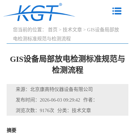
您当前的位置：
首页
>
技术文章
>
GIS设备局部放
电检测标准规范与检测流程
GIS设备局部放电检测标准规范与
检测流程
来源：北京康高特仪器设备有限公司
发布时间：2026-06-03 09:29:42
作者：
浏览次数：9176次
分类：技术文章
摘要