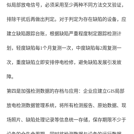
似局部放电信号，必须采用至少两种不同方法交叉验证，
排除干扰后再做出判定。对于判定为存在缺陷的设备，应
建立缺陷跟踪台账，根据缺陷严重程度制定跟踪检测计
划，轻度缺陷每1个月复测一次，中度缺陷每2周复测一
次，重度缺陷立即安排停电检修，避免缺陷发展引发故
障。
第四是加强检测数据的存档与应用：企业应建立GIS局部
放电检测数据管理系统，将所有检测报告、原始数据、现
场照片、缺陷处理记录等信息统一存储，保存期限不少于