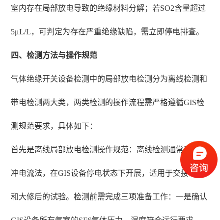
室内存在局部放电导致的绝缘材料分解；若SO2含量超过
5μL/L，可判定为存在严重绝缘缺陷，需立即停电排查。
四、检测方法与操作规范
气体绝缘开关设备检测中的局部放电检测分为离线检测和
带电检测两大类，两类检测的操作流程需严格遵循GIS检
测规范要求，具体如下：
首先是离线局部放电检测操作规范：离线检测通常采用脉
冲电流法，在GIS设备停电状态下开展，适用于交接试验
和大修后的试验。检测前需完成三项准备工作：一是确认