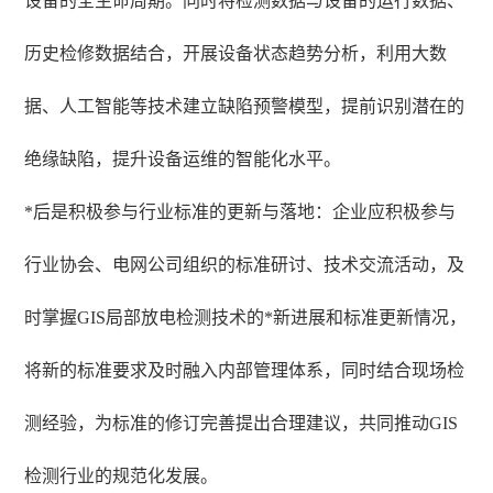
设备的全生命周期。同时将检测数据与设备的运行数据、
历史检修数据结合，开展设备状态趋势分析，利用大数
据、人工智能等技术建立缺陷预警模型，提前识别潜在的
绝缘缺陷，提升设备运维的智能化水平。
*后是积极参与行业标准的更新与落地：企业应积极参与
行业协会、电网公司组织的标准研讨、技术交流活动，及
时掌握GIS局部放电检测技术的*新进展和标准更新情况，
将新的标准要求及时融入内部管理体系，同时结合现场检
测经验，为标准的修订完善提出合理建议，共同推动GIS
检测行业的规范化发展。