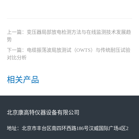
上一篇：
变压器局部放电检测方法与在线监测技术发展趋
势
下一篇：
电缆振荡波局放测试（OWTS）与传统耐压试验
对比分析
相关产品
北京康高特仪器设备有限公司
地址：北京市丰台区南四环西路186号汉威国际广场4区2