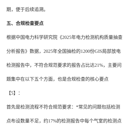
期，便于后续追溯。
五、合规检查要点
根据中国电力科学研究院《2025年电力检测机构质量抽查
分析报告》数据，2025年全国抽检的1200份GIS局部放电
检测报告中，不符合规范要求的报告占比达21%，主要问
题集中在以下五个方面，也是合规检查的核心要点
【5】：
首先是检测流程不符合规范要求：*常见的问题包括检测
点布设数量不足，约17%的检测报告中每个气室的检测点