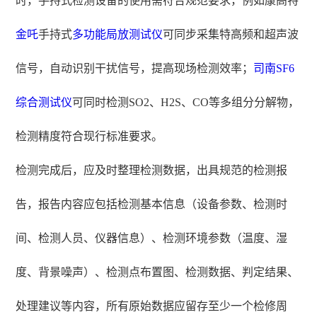
时，手持式检测设备的使用需符合规范要求，例如康高特
金吒
手持式
多功能局放测试仪
可同步采集特高频和超声波
信号，自动识别干扰信号，提高现场检测效率；
司南
SF6
综合测试仪
可同时检测SO2、H2S、CO等多组分分解物，
检测精度符合现行标准要求。
检测完成后，应及时整理检测数据，出具规范的检测报
告，报告内容应包括检测基本信息（设备参数、检测时
间、检测人员、仪器信息）、检测环境参数（温度、湿
度、背景噪声）、检测点布置图、检测数据、判定结果、
处理建议等内容，所有原始数据应留存至少一个检修周