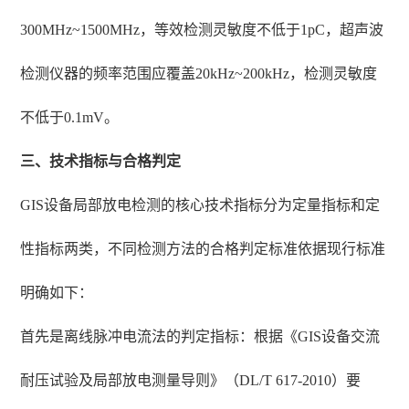
300MHz~1500MHz，等效检测灵敏度不低于1pC，超声波
检测仪器的频率范围应覆盖20kHz~200kHz，检测灵敏度
不低于0.1mV。
三、技术指标与合格判定
GIS设备局部放电检测的核心技术指标分为定量指标和定
性指标两类，不同检测方法的合格判定标准依据现行标准
明确如下：
首先是离线脉冲电流法的判定指标：根据《GIS设备交流
耐压试验及局部放电测量导则》（DL/T 617-2010）要