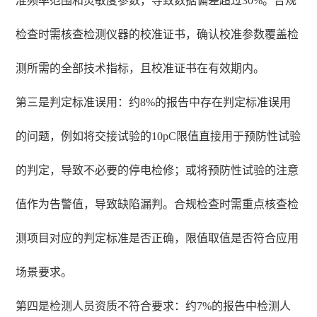
准频率范围和灵敏度参数，导致数据偏差超过30%。合规
检查时需核查检测仪器的校准证书，确认校准参数覆盖检
测所需的全部技术指标，且校准证书在有效期内。
第三是判定标准误用：约8%的报告中存在判定标准误用
的问题，例如将交接试验的10pC限值直接用于预防性试验
的判定，导致不必要的停电检修；或将预防性试验的注意
值作为告警值，导致缺陷漏判。合规检查时需重点核查检
测项目对应的判定标准是否正确，限值取值是否符合应用
场景要求。
第四是检测人员资质不符合要求：约7%的报告中检测人