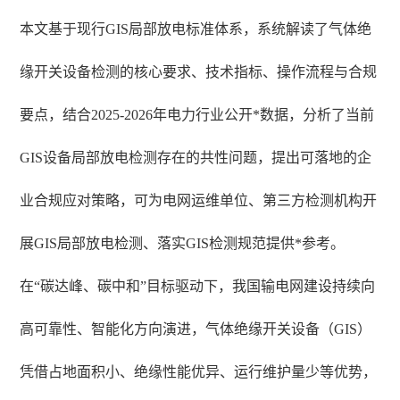
本文基于现行GIS局部放电标准体系，系统解读了气体绝
缘开关设备检测的核心要求、技术指标、操作流程与合规
要点，结合2025-2026年电力行业公开*数据，分析了当前
GIS设备局部放电检测存在的共性问题，提出可落地的企
业合规应对策略，可为电网运维单位、第三方检测机构开
展GIS局部放电检测、落实GIS检测规范提供*参考。
在“碳达峰、碳中和”目标驱动下，我国输电网建设持续向
高可靠性、智能化方向演进，气体绝缘开关设备（GIS）
凭借占地面积小、绝缘性能优异、运行维护量少等优势，