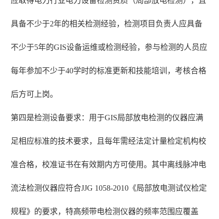
应取得电力行业电力设备检测资质（局部放电检测），且
具备不少于2年的相关检测经验，检测项目负责人应具备
不少于5年的GIS设备运维或检测经验，参与检测的人员应
每年参加不少于40学时的标准更新和技能培训，考核合格
后方可上岗。
第四是检测设备要求：用于GIS局部放电检测的仪器应满
足相应标准的技术要求，且每年需经法定计量检定机构校
准合格，校准证书在有效期内方可使用。其中离线脉冲电
流法检测仪器应符合JJG 1058-2010《局部放电测试仪检定
规程》的要求，特高频带电检测仪器的频率范围应覆盖