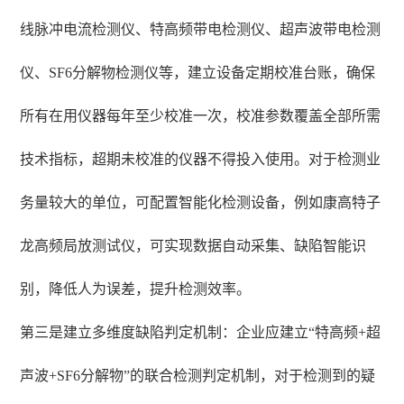
线脉冲电流检测仪、特高频带电检测仪、超声波带电检测
仪、SF6分解物检测仪等，建立设备定期校准台账，确保
所有在用仪器每年至少校准一次，校准参数覆盖全部所需
技术指标，超期未校准的仪器不得投入使用。对于检测业
务量较大的单位，可配置智能化检测设备，例如康高特子
龙高频局放测试仪，可实现数据自动采集、缺陷智能识
别，降低人为误差，提升检测效率。
第三是建立多维度缺陷判定机制：企业应建立“特高频+超
声波+SF6分解物”的联合检测判定机制，对于检测到的疑