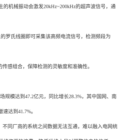
的机械振动会激发20kHz~200kHz的超声波信号，通
上的罗氏线圈即可采集该高频电流信号，检测频段为
的传感组合，保障检测的灵敏度和准确性。
规模达到47.2亿元，同比增长28.3%，其中国网、南
速达到41.7%。
，不同厂商的系统之间数据无法互通，难以融入电网统