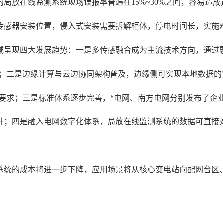
局放在线监测系统现场误报率普遍在15%~30%之间，容易造
传感器安装位置，侵入式安装需要拆解柜体，停电时间长，实施
域呈现四大发展趋势：一是多传感融合成为主流技术方向，通过
下；二是边缘计算与云边协同架构普及，边缘侧可实现本地数据
1）【6】要求；三是标准体系逐步完善，*电网、南方电网分别发布
；四是融入电网数字化体系，局放在线监测系统的数据可直接对接
系统的成本将进一步下降，应用场景将从核心变电站向配网台区