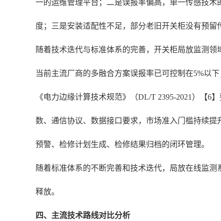
一的运维管理平台；二是误报率偏高，单一传感技术的
度；三是安装适配性不足，部分老旧开关柜没有预留
随着技术迭代与标准体系的完善，开关柜局放监测领
当前主流厂商的多融合方案误报率已可控制在5%以
《电力边缘计算技术规范》（DL/T 2395-202
数、通信协议、数据接口要求，市场准入门槛持续提升
预警、检修计划生成、检修结果归档的闭环管理。
随着标准体系的不断完善和技术迭代，局放在线监测
释放。
四、主流技术路线对比分析