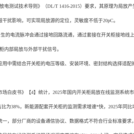
试技术导则》（DL/T 1416-2015）要求，其原理为局放产生
干扰影响，可实现局放源的定位，灵敏度不低于20pC。
放产生的电流脉冲会通过接地回路流通，通过套接在开关柜接地线
开关柜内部局放与外部干扰信号。
应用中需结合开关柜的电压等级、安装环境、密封结构选择适配
场白皮书》【4】统计，2025年国内开关柜局放在线监测系统市场
为38%，新能源配套开关柜的监测需求增速*快，2025年同比增
统一，部分厂商的设备通信协议、数据格式不符合行业标准要求