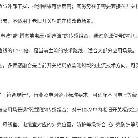
放与外部干扰，检测结果可信度高；其劣势在于需要套接在开关
部署，不适用于老旧开关柜的在线改造场景。
超声波”或“暂态地电压+超声波”的传感组合，通过多源信号的特
线的1.2~2倍，是当前主流的技术路线，适合大部分应用场景。
性，多传感融合是当前开关柜局放监测领域的主流技术方向，可
层架构，符合现行*、行业及电网企业标准要求，可适配不同电压等
应用场景选择适配的传感组合：对于10kV户内老旧开关柜改造
室、电缆室对应的外壳位置，防护等级符合《外壳防护等级（IP代码）》