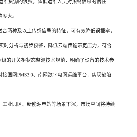
成运维资源的浪费，降低运维人员对预警信息的信任
难度大。
融合两种及以上传感信号的特征，可有效降低误报率，
的实时分析与初步预警，降低云端传输带宽压力，符合
了企业级的开关柜状态监测技术规范，明确了设备的技术参
国网PMS3.0、南网数字电网运维平台，实现缺陷
、工业园区、新能源电站等场景下沉，市场空间将持续