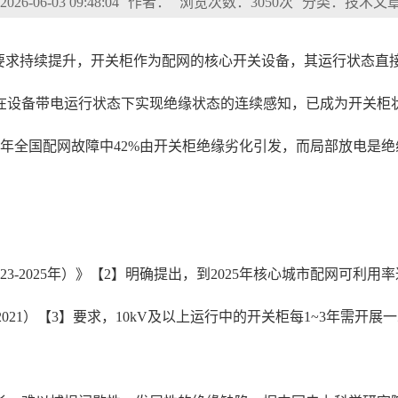
6-06-03 09:48:04
作者：
浏览次数：3050次
分类：技术文
的要求持续提升，开关柜作为配网的核心开关设备，其运行状态直
在设备带电运行状态下实现绝缘状态的连续感知，已成为开关柜
024年全国配网故障中42%由开关柜绝缘劣化引发，而局部放电是
23-2025年）》【2】明确提出，到2025年核心城市配网可利
6-2021）【3】要求，10kV及以上运行中的开关柜每1~3年需开