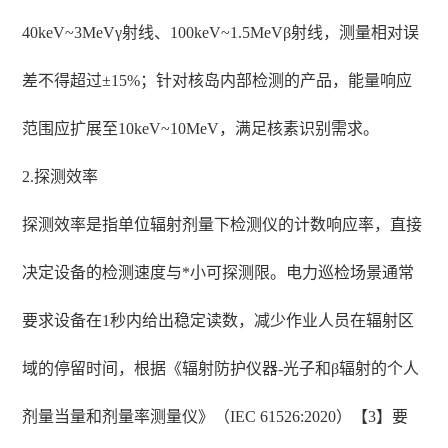
40keV~3MeVγ射线、100keV~1.5MeVβ射线，测量相对误
差不得超过±15%；针对核岛内部检测的产品，能量响应
范围应扩展至10keV~10MeV，满足核素识别需求。
2.探测效率
探测效率是指单位辐射剂量下检测仪的计数响应率，直接
决定设备的检测速度与*小可探测限。电力巡检场景通常
要求设备在1秒内给出稳定读数，减少作业人员在辐射区
域的停留时间，根据《辐射防护仪器-光子和β辐射的个人
剂量当量和剂量率测量仪》（IEC 61526:2020）【3】要