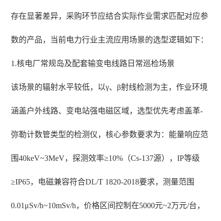
存在显著差异，采购环节应结合实际作业需求匹配对应参
数的产品，当前电力行业主流应用场景的选型逻辑如下：
1.核电厂常规岛及配套输变电线路日常巡检场景
该场景的辐射水平较低，以γ、β射线检测为主，作业环境
涵盖户外线路、变电站强电磁区域，选型优先考虑盖革-
弥勒计数管类型的检测仪，核心参数要求为：能量响应范
围40keV~3MeV，探测效率≥10%（Cs-137源），IP等级
≥IP65，电磁兼容符合DL/T 1820-2018要求，测量范围
0.01μSv/h~10mSv/h，价格区间控制在5000元~2万元/台，