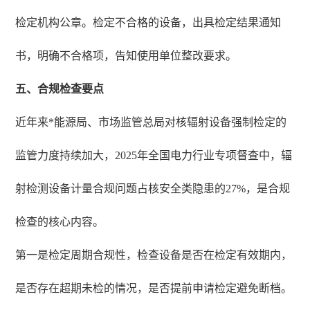
检定机构公章。检定不合格的设备，出具检定结果通知
书，明确不合格项，告知使用单位整改要求。
五、合规检查要点
近年来*能源局、市场监管总局对核辐射设备强制检定的
监管力度持续加大，2025年全国电力行业专项督查中，辐
射检测设备计量合规问题占核安全类隐患的27%，是合规
检查的核心内容。
第一是检定周期合规性，检查设备是否在检定有效期内，
是否存在超期未检的情况，是否提前申请检定避免断档。