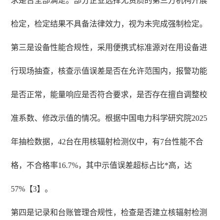
求是否全部满足。部分企业选择无资质的第三方机构开展
检定，检定结果不具备法律效力，视为未完成强制检定。
第三是设备性能合规性，采用便携式标准源对在用设备进
行现场抽查，核查示值误差是否在允许范围内，报警功能
是否正常，能量响应是否符合要求，是否存在擅自调整校
准系数、修改示值的情况。根据中国电力科学研究院2025
年抽检数据，42台在用核辐射检测仪中，有7台性能不合
格，不合格率16.7%，其中示值误差超标占比*高，达
57%【3】。
第四是记录和台账管理合规性，检查是否建立核辐射检测