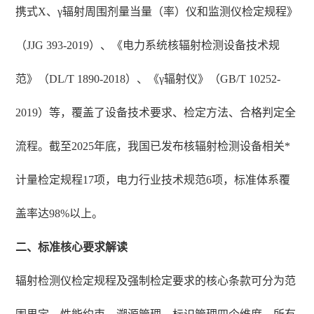
携式X、γ辐射周围剂量当量（率）仪和监测仪检定规程》
（JJG 393-2019）、《电力系统核辐射检测设备技术规
范》（DL/T 1890-2018）、《γ辐射仪》（GB/T 10252-
2019）等，覆盖了设备技术要求、检定方法、合格判定全
流程。截至2025年底，我国已发布核辐射检测设备相关*
计量检定规程17项，电力行业技术规范6项，标准体系覆
盖率达98%以上。
二、标准核心要求解读
辐射检测仪检定规程及强制检定要求的核心条款可分为范