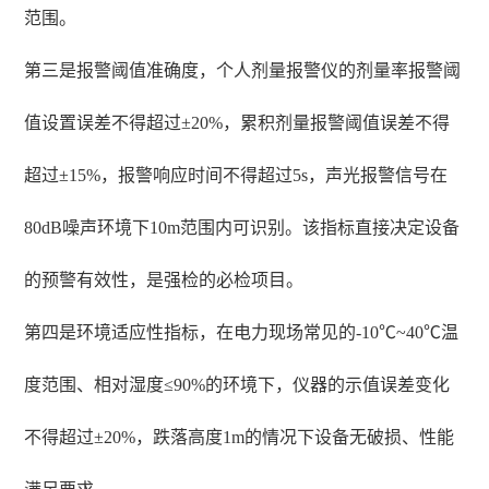
范围。
第三是报警阈值准确度，个人剂量报警仪的剂量率报警阈
值设置误差不得超过±20%，累积剂量报警阈值误差不得
超过±15%，报警响应时间不得超过5s，声光报警信号在
80dB噪声环境下10m范围内可识别。该指标直接决定设备
的预警有效性，是强检的必检项目。
第四是环境适应性指标，在电力现场常见的-10℃~40℃温
度范围、相对湿度≤90%的环境下，仪器的示值误差变化
不得超过±20%，跌落高度1m的情况下设备无破损、性能