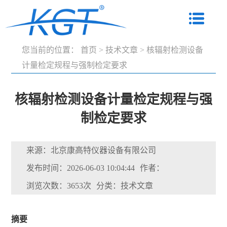
您当前的位置：
首页
>
技术文章
>
核辐射检测设备
计量检定规程与强制检定要求
核辐射检测设备计量检定规程与强
制检定要求
来源：北京康高特仪器设备有限公司
发布时间：2026-06-03 10:04:44
作者：
浏览次数：3653次
分类：技术文章
摘要